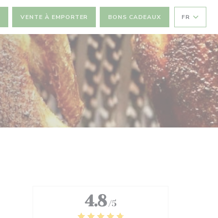
R
VENTE À EMPORTER
BONS CADEAUX
FR
4.8
/5