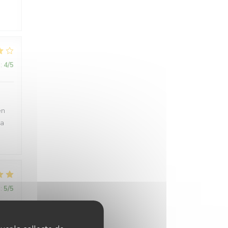
:
4
/5
en
 a
:
5
/5