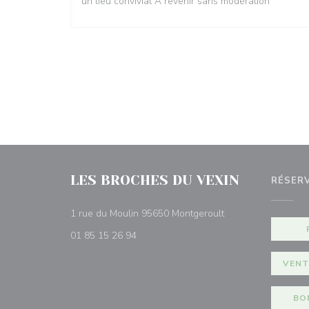
un lieu convivial A revenir sans modération
LES BROCHES DU VEXIN
RÉSER
((ouvre une nouvell
1 rue du Moulin 95650 Montgeroult
01 85 15 26 94
VENT
BO