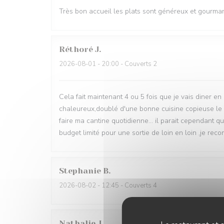
Très bon accueil les plats sont généreux et gourm
Réthoré
J
2026-08-01
- 20:00 - Couverts 2
Cela fait maintenant 4 ou 5 fois que je vais diner en 
chaleureux,doublé d'une bonne cuisine copieuse le p
faire ma cantine quotidienne... il parait cependant 
budget limité pour une sortie de loin en loin ,je reco
Stephanie
B
2026-08-02
- 12:45 - Couverts 4
Nathalie
J