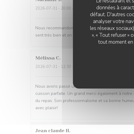
Le restaurant et s
données à caractè
2026-07-31
- 20:00 - Couverts 6
défaut. D'autres coo
analyser votre navi
les réseaux sociaux)
Nous recommandons ce restaurant les yeux fermés !!
», « Tout refuser »
sent très bien et on y revient à chaque fois avec gra
tout moment en c
Mélissa
C
2026-07-31
- 12:30 - Couverts 2
Nous avons passé un très bon moment aux Broches du 
cuisson parfaite. Un grand merci également à notre ser
du repas. Son professionnalisme et sa bonne humeu
avec plaisir!
Jean claude
H