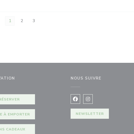
1
2
3
VATION
NOUS SUIVRE
e fenêtre))
RÉSERVER
Facebook ((ouvre une nouvel
Instagram ((ouvre une 
NEWSLETTER
E À EMPORTER
NS CADEAUX