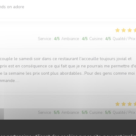
ands on adore
Service
:
4
/5
Ambiance
:
4
/5
Cuisine
:
4
/5
Qualité / Prix
couple le samedi soir dans ce restaurant l'acceuille toujours jovial et
rix est en conséquence ce qui fait que je ne pourrais me permettre d'
que la semaine les prix sont plus abordables...Pour des gens comme moi
mmande.....
Service
:
5
/5
Ambiance
:
5
/5
Cuisine
:
5
/5
Qualité / Prix