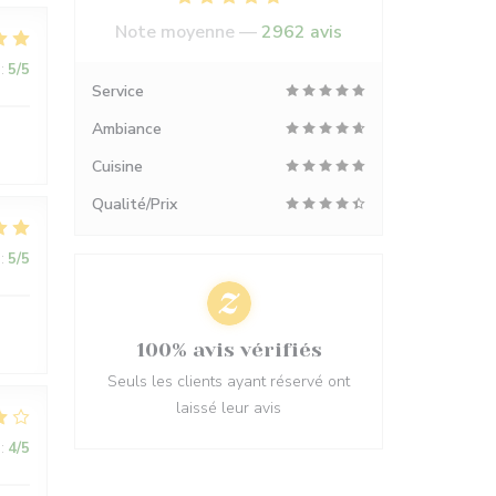
Note moyenne —
2962 avis
:
5
/5
Service
Ambiance
Cuisine
Qualité/Prix
:
5
/5
100% avis vérifiés
Seuls les clients ayant réservé ont
laissé leur avis
:
4
/5