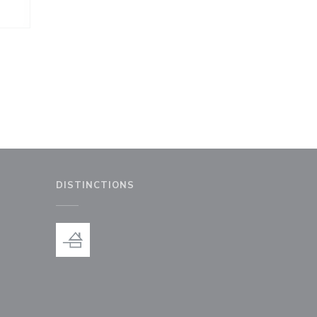
DISTINCTIONS
le fenêtre))
nouvelle fenêtre))