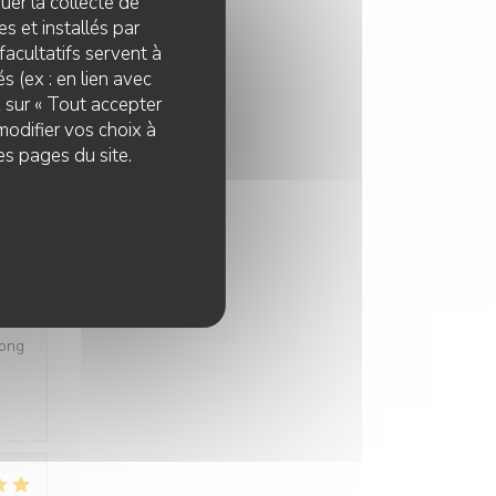
quer la collecte de
s et installés par
:
5
/5
facultatifs servent à
s (ex : en lien avec
z sur « Tout accepter
se
modifier vos choix à
es pages du site.
:
4
/5
ne
long