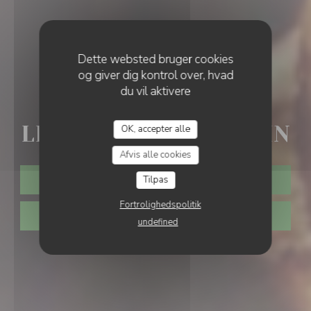
Dette websted bruger cookies
og giver dig kontrol over, hvad
du vil aktivere
•
MONTGEROULT
LES BROCHES DU VEXIN
OK, accepter alle
Afvis alle cookies
Tilpas
BOOK ET BORD
Fortrolighedspolitik
KLIK & HENT
undefined