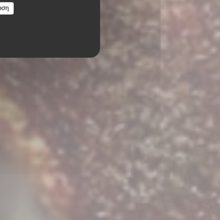
XIN
υση