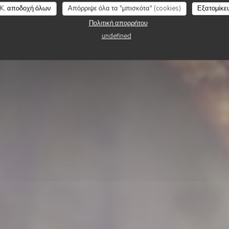
S BROCHES DU VE
K, αποδοχή όλων
Απόρριψε όλα τα "μπισκότα" (cookies)
Εξατομίκε
Πολιτική απορρήτου
undefined
ΚΆΝΤΕ ΚΡΆΤΗΣΗ ΤΡΑΠΕΖΙΟΎ
ΠΑΊΡΝΩ ΜΑΚΡΙΆ