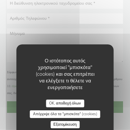
Ο ιστότοπος αυτός
χρησιμοποιεί "μπισκότα"
Σύμφωνα με τον κανονισμό προστασίας δεδομένων (GDPR), έχετε το δικαίωμα να
(cookies) και σας επιτρέπει
αντιταχθείτε σε εμπορικές επικοινωνίες. Μπορείτε να εγγραφείτε στο Μητρώο του Άρθρου
να ελέγξετε τι θέλετε να
ενεργοποιήσετε
11:
dpa.gr
. Για περισσότερες πληροφορίες σχετικά με την επεξεργασία των δεδομένων
σας, δείτε την
πολιτική απορρήτου
.
OK, αποδοχή όλων
Απόρριψε όλα τα "μπισκότα" (cookies)
Εξατομίκευση