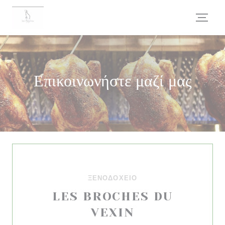
Πίνακας διαχείρισης "Μπισκότων" (Cookies)
Επικοινωνήστε μαζί μας
ΞΕΝΟΔΟΧΕΊΟ
LES BROCHES DU
VEXIN