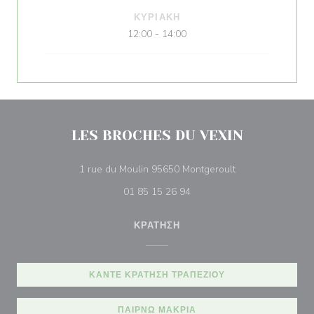
ΚΥΡΙΑΚΉ
12:00 - 14:00
LES BROCHES DU VEXIN
((ανοίγει σε νέο 
1 rue du Moulin 95650 Montgeroult
01 85 15 26 94
ΚΡΆΤΗΣΗ
ΚΆΝΤΕ ΚΡΆΤΗΣΗ ΤΡΑΠΕΖΙΟΎ
ΠΑΊΡΝΩ ΜΑΚΡΙΆ