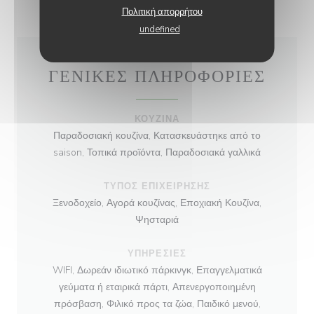
Πολιτική απορρήτου
undefined
ΓΕΝΙΚΈΣ ΠΛΗΡΟΦΟΡΊΕΣ
ΚΟΥΖΊΝΑ
Παραδοσιακή κουζίνα, Κατασκευάστηκε από το
saison, Τοπικά προϊόντα, Παραδοσιακά γαλλικά
ΤΎΠΟΣ ΕΠΙΧΕΊΡΗΣΗΣ
Ξενοδοχείο, Αγορά κουζίνας, Εποχιακή Κουζίνα,
Ψησταριά
ΥΠΗΡΕΣΊΕΣ
WIFI, Δωρεάν ιδιωτικό πάρκινγκ, Επαγγελματικά
γεύματα ή εταιρικά πάρτι, Απενεργοποιημένη
πρόσβαση, Φιλικό προς τα ζώα, Παιδικό μενού,