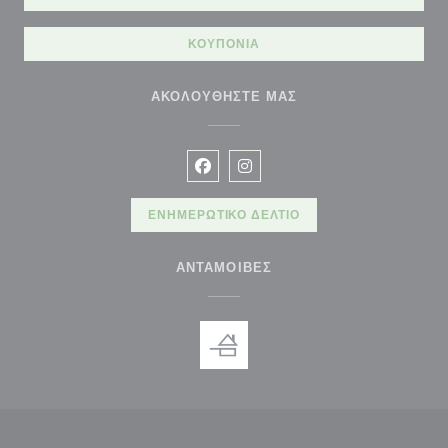
ΚΟΥΠΌΝΙΑ
ΑΚΟΛΟΥΘΉΣΤΕ ΜΑΣ
Facebook ((ανοίγει σε νέο παράθυρ
Instagram ((ανοίγει σε νέο π
ΕΝΗΜΕΡΩΤΙΚΌ ΔΕΛΤΊΟ
ΑΝΤΑΜΟΙΒΈΣ