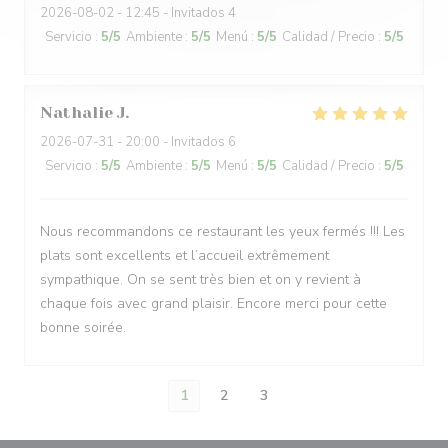
2026-08-02
- 12:45 - Invitados 4
Servicio
:
5
/5
Ambiente
:
5
/5
Menú
:
5
/5
Calidad / Precio
:
5
/5
Nathalie
J
2026-07-31
- 20:00 - Invitados 6
Servicio
:
5
/5
Ambiente
:
5
/5
Menú
:
5
/5
Calidad / Precio
:
5
/5
Nous recommandons ce restaurant les yeux fermés !!! Les
plats sont excellents et l’accueil extrêmement
sympathique. On se sent très bien et on y revient à
chaque fois avec grand plaisir. Encore merci pour cette
bonne soirée.
1
2
3