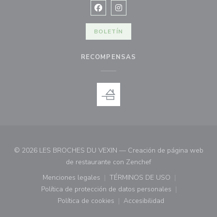
Facebook ((abre en una nueva vent
Instagram ((abre en una nuev
BOLETÍN
RECOMPENSAS
© 2026 LES BROCHES DU VEXIN — Creación de página web
((abre en una nueva 
de restaurante con
Zenchef
Menciones legales
TÉRMINOS DE USO
((abre en una nueva ventana))
((abre en una nueva ven
Política de protección de datos personales
((abre en una nueva ventana))
Política de cookies
Accesibilidad
((abre en una nueva ventana))
((abre en una nueva ven