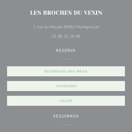
LES BROCHES DU VEXIN
((abre en una nue
1 rue du Moulin 95650 Montgeroult
01 85 15 26 94
RESERVA
RESERVAR UNA MESA
TAKEAWAY
VALES
SEGUIRNOS