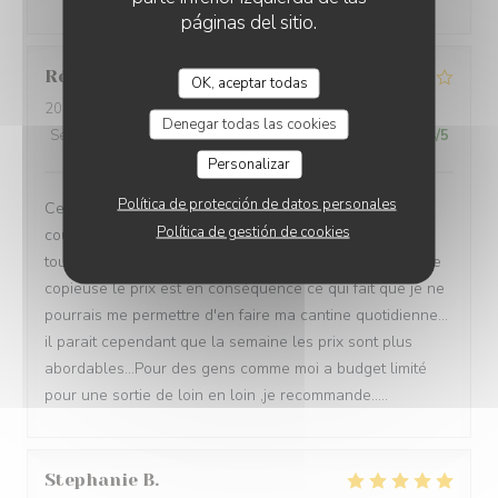
páginas del sitio.
Réthoré
J
OK, aceptar todas
2026-08-01
- 20:00 - Invitados 2
Denegar todas las cookies
Servicio
:
4
/5
Ambiente
:
4
/5
Menú
:
4
/5
Calidad / Precio
:
4
/5
Personalizar
Política de protección de datos personales
Cela fait maintenant 4 ou 5 fois que je vais diner en
Política de gestión de cookies
couple le samedi soir dans ce restaurant l'acceuille
toujours jovial et chaleureux,doublé d'une bonne cuisine
copieuse le prix est en conséquence ce qui fait que je ne
pourrais me permettre d'en faire ma cantine quotidienne...
il parait cependant que la semaine les prix sont plus
abordables...Pour des gens comme moi a budget limité
pour une sortie de loin en loin ,je recommande.....
Stephanie
B