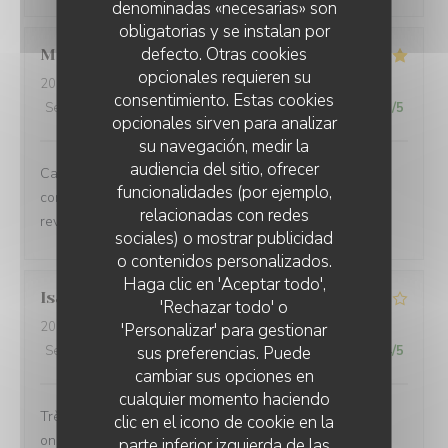
denominadas «necesarias» son
obligatorias y se instalan por
defecto. Otras cookies
Marie-Anne
O
opcionales requieren su
2026-08-05
- 12:30 - Invitados 6
consentimiento. Estas cookies
Servicio
:
5
/5
Ambiente
:
5
/5
Menú
:
5
/5
Calidad / Precio
:
5
/5
opcionales sirven para analizar
su navegación, medir la
audiencia del sitio, ofrecer
Cadre très agréable, accueil personnalisé et contact
funcionalidades (por ejemplo,
convivial. Les plats proposés sont faits maison. Nous
relacionadas con redes
reviendrons
sociales) o mostrar publicidad
o contenidos personalizados.
Haga clic en 'Aceptar todo',
Isabelle
A
'Rechazar todo' o
2026-08-02
- 12:30 - Invitados 2
'Personalizar' para gestionar
sus preferencias. Puede
Servicio
:
4
/5
Ambiente
:
4
/5
Menú
:
4
/5
Calidad / Precio
:
4
/5
cambiar sus opciones en
cualquier momento haciendo
Très bon accueil les plats sont généreux et gourmands
clic en el icono de cookie en la
on adore
parte inferior izquierda de las