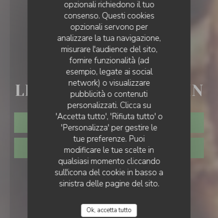
opzionali richiedono il tuo
consenso. Questi cookies
opzionali servono per
analizzare la tua navigazione,
misurare l'audience del sito,
fornire funzionalità (ad
HOSTEL
•
MONTGEROULT
esempio, legate ai social
network) o visualizzare
LES BROCHES DU VEXIN
pubblicità o contenuti
personalizzati. Clicca su
'Accetta tutto', 'Rifiuta tutto' o
PRENOTA
'Personalizza' per gestire le
tue preferenze. Puoi
PORTA VIA
modificare le tue scelte in
qualsiasi momento cliccando
sull'icona del cookie in basso a
sinistra delle pagine del sito.
Ok, accetta tutto