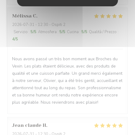
Mélissa
C
2026-07-31
- 12:30 - Ospiti 2
Servizio
:
5
/5
Atmosfera
:
5
/5
Cucina
:
5
/5
Qualità / Prezzo
:
4
/5
Nous avons passé un très bon moment aux Broches du
Vexin. Les plats étaient délicieux, avec des produits de
qualité et une cuisson parfaite. Un grand merci également
à notre serveur, Olivier, qui a été très gentil, accueillant et
attentionné tout au long du repas. Son professionnalisme
et sa bonne humeur ont rendu notre expérience encore
plus agréable. Nous reviendrons avec plaisir!
Jean claude
H
2026-07-31
- 12:30 - Ospiti 2