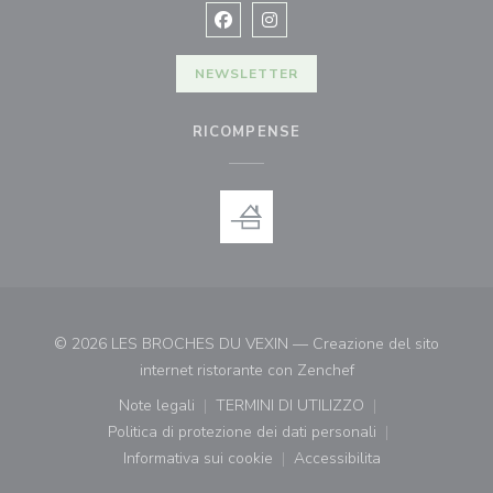
Facebook ((apre una nuova finestra)
Instagram ((apre una nuova fi
NEWSLETTER
RICOMPENSE
© 2026 LES BROCHES DU VEXIN — Creazione del sito
((apre una nuova fin
internet ristorante con
Zenchef
Note legali
TERMINI DI UTILIZZO
((apre una nuova finestra))
((apre una nuova finestra))
Politica di protezione dei dati personali
((apre una nuova finestra))
Informativa sui cookie
Accessibilita
((apre una nuova finestra))
((apre una nuova finest