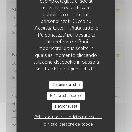
esempio, legate ai social
network) o visualizzare
Stephanie
B
pubblicità o contenuti
2026-08-02
- 12:45 - Ospiti 4
personalizzati. Clicca su
Servizio
:
5
/5
Atmosfera
:
5
/5
Cucina
:
5
/5
Qualità / Prezzo
:
'Accetta tutto', 'Rifiuta tutto' o
5
/5
'Personalizza' per gestire le
tue preferenze. Puoi
modificare le tue scelte in
qualsiasi momento cliccando
Nathalie
J
sull'icona del cookie in basso a
2026-07-31
- 20:00 - Ospiti 6
sinistra delle pagine del sito.
Servizio
:
5
/5
Atmosfera
:
5
/5
Cucina
:
5
/5
Qualità / Prezzo
:
5
/5
Ok, accetta tutto
Rifiuta tutti i cookie
Nous recommandons ce restaurant les yeux fermés !!! Les
plats sont excellents et l’accueil extrêmement
Personalizza
sympathique. On se sent très bien et on y revient à
Politica di protezione dei dati personali
chaque fois avec grand plaisir. Encore merci pour cette
Politica di gestione dei cookie
bonne soirée.