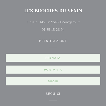
LES BROCHES DU VEXIN
((apre una nuova f
1 rue du Moulin 95650 Montgeroult
01 85 15 26 94
PRENOTAZIONE
PRENOTA
PORTA VIA
BUONI
SEGUICI