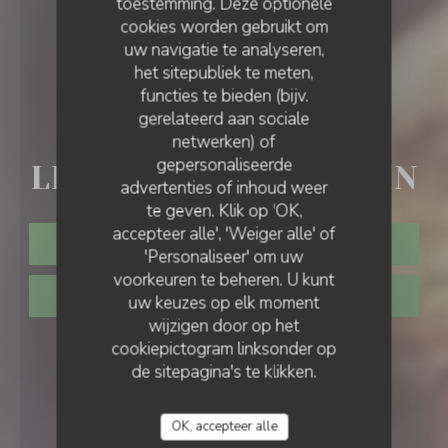
toestemming. Deze optionele
cookies worden gebruikt om
uw navigatie te analyseren,
het sitepubliek te meten,
functies te bieden (bijv.
gerelateerd aan sociale
HERBERG
•
MONTGEROULT
netwerken) of
gepersonaliseerde
LES BROCHES DU VEXIN
advertenties of inhoud weer
te geven. Klik op 'OK,
accepteer alle', 'Weiger alle' of
RESERVEER EEN TAFEL
'Personaliseer' om uw
voorkeuren te beheren. U kunt
AFHAAL
uw keuzes op elk moment
wijzigen door op het
cookiepictogram linksonder op
de sitepagina's te klikken.
OK, accepteer alle