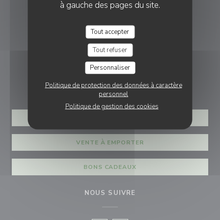
à gauche des pages du site.
LES BROCHES DU VEXIN
Tout accepter
((ouvre une nouvel
1 rue du Moulin 95650 Montgeroult
Tout refuser
01 85 15 26 94
Personnaliser
RÉSERVATION
Politique de protection des données à caractère
personnel
Politique de gestion des cookies
RÉSERVER
VENTE À EMPORTER
BONS CADEAUX
NOUS SUIVRE