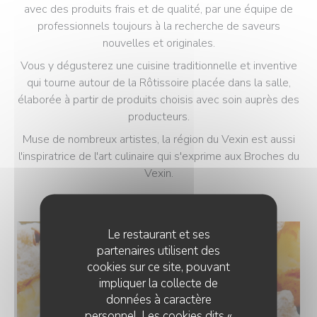
avec des produits frais et de qualité, par une équipe de
professionnels toujours à la recherche de saveurs
nouvelles et originales.
Vous y dégusterez une cuisine traditionnelle et inventive
qui tourne autour de la Rôtissoire placée dans la salle,
élaborée à partir de produits choisis avec soin auprès des
producteurs.
Muse de nombreux artistes, la région du Vexin est aussi
l'inspiratrice de l'art culinaire qui s'exprime aux Broches du
Vexin.
Le restaurant et ses
partenaires utilisent des
cookies sur ce site, pouvant
impliquer la collecte de
données à caractère
personnel. Les cookies dits «