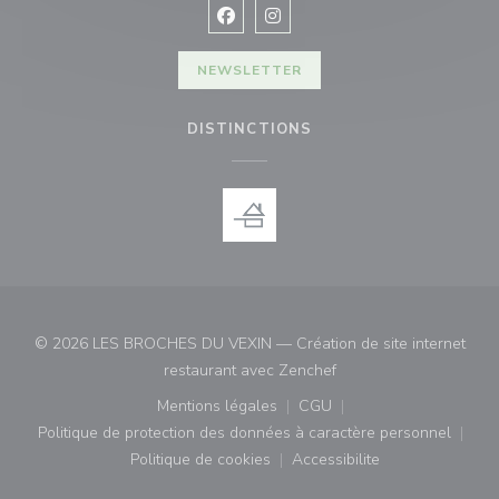
Facebook ((ouvre une nouvelle fenê
Instagram ((ouvre une nouvell
NEWSLETTER
DISTINCTIONS
© 2026 LES BROCHES DU VEXIN — Création de site internet
((ouvre une nouvelle fe
restaurant avec
Zenchef
Mentions légales
CGU
((ouvre une nouvelle fenêtre))
((ouvre une nouvelle fenê
Politique de protection des données à caractère personnel
((ouvre une nouvelle fenêtre))
Politique de cookies
Accessibilite
((ouvre une nouvelle fenêtre))
((ouvre une nouvelle fe