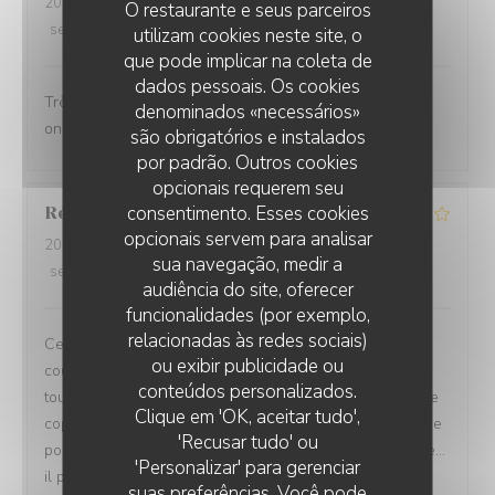
2026-08-02
- 12:30 - guests 2
O restaurante e seus parceiros
service
:
4
/5
ambience
:
4
/5
menu
:
4
/5
quality_price
:
4
/5
utilizam cookies neste site, o
que pode implicar na coleta de
dados pessoais. Os cookies
Très bon accueil les plats sont généreux et gourmands
denominados «necessários»
on adore
são obrigatórios e instalados
por padrão. Outros cookies
opcionais requerem seu
consentimento. Esses cookies
Réthoré
J
opcionais servem para analisar
2026-08-01
- 20:00 - guests 2
sua navegação, medir a
service
:
4
/5
ambience
:
4
/5
menu
:
4
/5
quality_price
:
4
/5
audiência do site, oferecer
funcionalidades (por exemplo,
relacionadas às redes sociais)
Cela fait maintenant 4 ou 5 fois que je vais diner en
ou exibir publicidade ou
couple le samedi soir dans ce restaurant l'acceuille
conteúdos personalizados.
toujours jovial et chaleureux,doublé d'une bonne cuisine
Clique em 'OK, aceitar tudo',
copieuse le prix est en conséquence ce qui fait que je ne
'Recusar tudo' ou
pourrais me permettre d'en faire ma cantine quotidienne...
'Personalizar' para gerenciar
il parait cependant que la semaine les prix sont plus
suas preferências. Você pode