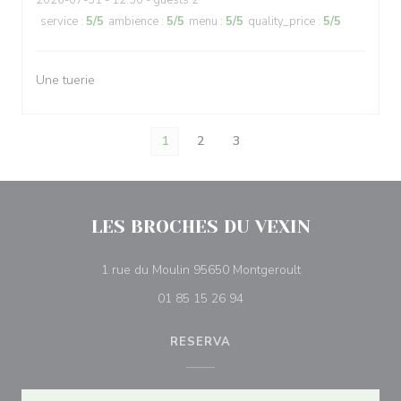
2026-07-31
- 12:30 - guests 2
service
:
5
/5
ambience
:
5
/5
menu
:
5
/5
quality_price
:
5
/5
Une tuerie
1
2
3
LES BROCHES DU VEXIN
((abre numa nova 
1 rue du Moulin 95650 Montgeroult
01 85 15 26 94
RESERVA