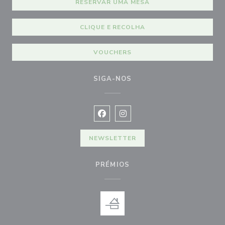
RESERVAR UMA MESA
CLIQUE E RECOLHA
VOUCHERS
SIGA-NOS
Facebook ((abre numa nova janela))
Instagram ((abre numa nova ja
NEWSLETTER
PRÉMIOS