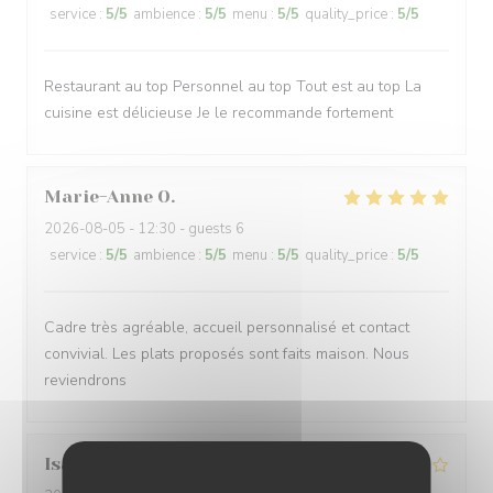
service
:
5
/5
ambience
:
5
/5
menu
:
5
/5
quality_price
:
5
/5
Restaurant au top Personnel au top Tout est au top La
cuisine est délicieuse Je le recommande fortement
Marie-Anne
O
2026-08-05
- 12:30 - guests 6
service
:
5
/5
ambience
:
5
/5
menu
:
5
/5
quality_price
:
5
/5
Cadre très agréable, accueil personnalisé et contact
convivial. Les plats proposés sont faits maison. Nous
reviendrons
Isabelle
A