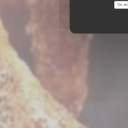
LE
Ок, в