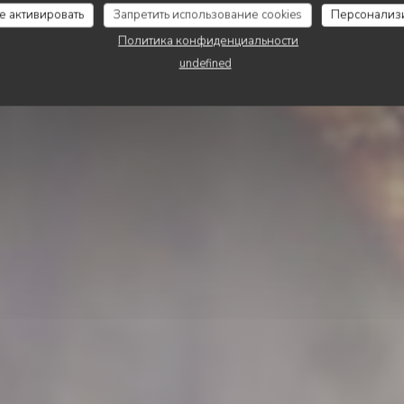
S BROCHES DU VE
се активировать
Запретить использование cookies
Персонализ
Политика конфиденциальности
undefined
ЗАБРОНИРОВАТЬ СТОЛИК
НАВЫНОС