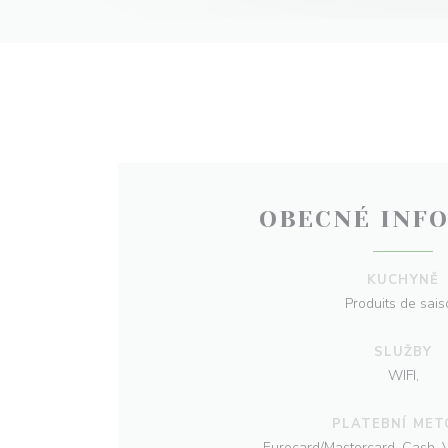
OBECNÉ INF
KUCHYNĚ
Produits de sai
SLUŽBY
WIFI,
PLATEBNÍ MET
Eurocard/Mastercard, Cash, V