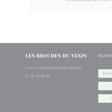
LES BROCHES DU VEXIN
REZER
((otevře se v novém
1 rue du Moulin 95650 Montgeroult
REZE
01 85 15 26 94