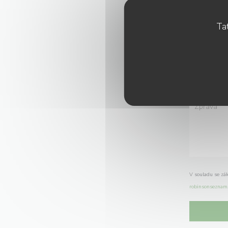
Tat
V souladu se zá
robinsonseznam.