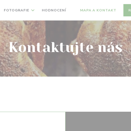
FOTOGRAFIE
HODNOCENÍ
MAPA A KONTAKT
R
((OTEVŘE SE V NOVÉM OKNĚ)
Kontaktujte nás