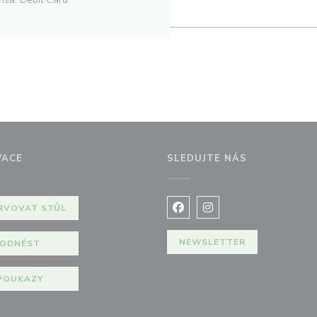
VACE
SLEDUJTE NÁS
 okně))
RVOVAT STŮL
Facebook ((otevře se v nov
Instagram ((otevře se
NEWSLETTER
ODNÉST
POUKAZY