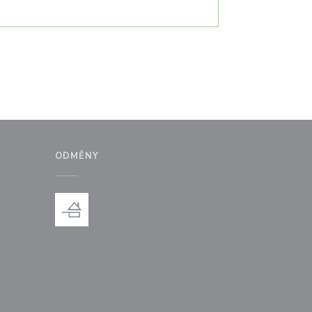
ODMĚNY
ém okně))
 v novém okně))