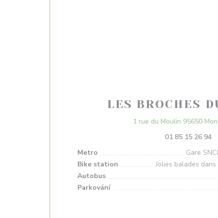
LES BROCHES D
1 rue du Moulin 95650 Mon
01 85 15 26 94
Metro
Gare SNCF
Bike station
Jolies balades dans 
Autobus
Parkování