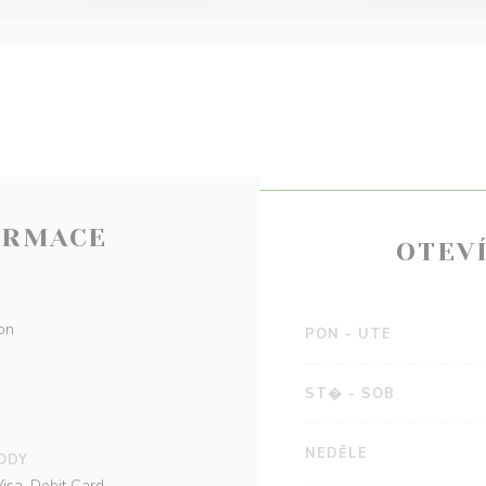
ORMACE
OTEV
son
PON
-
UTE
ST�
-
SOB
NEDĚLE
ODY
isa, Debit Card