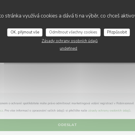
Chcete nás kontaktovat ?
Vyplňte níže uvedený formulář!
o stránka využívá cookies a dává ti na výběr, co chceš aktiv
OK, přijmout vše
Odmítnout všechny cookies
Přizpůsobit
Zásady ochrany osobních údajů
undefined
konem o ochraně spotřebitele máte právo odmítnout marketingová volání registrací v Robinsonově
cz
. Pro více informací o zpracování vašich údajů si přečtěte naše
zásady ochrany osobních údajů
.