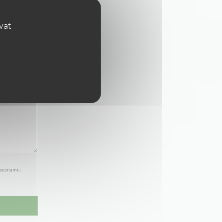
ovat
 seznamu: