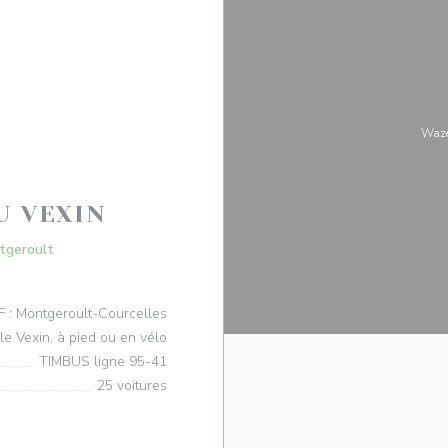
Waze
U VEXIN
((otevře se v novém okně))
tgeroult
 : Montgeroult-Courcelles
le Vexin, à pied ou en vélo
TIMBUS ligne 95-41
25 voitures