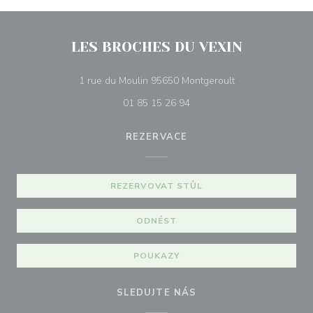
LES BROCHES DU VEXIN
((otevře se v nov
1 rue du Moulin 95650 Montgeroult
01 85 15 26 94
REZERVACE
REZERVOVAT STŮL
ODNÉST
POUKAZY
SLEDUJTE NÁS