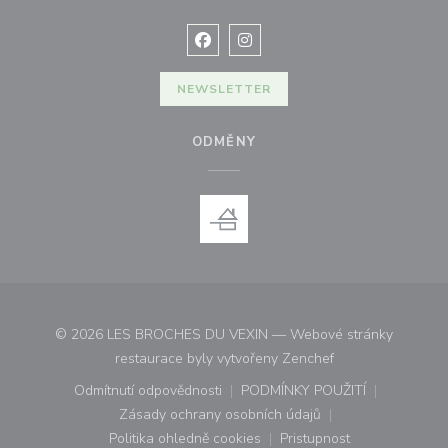
Facebook ((otevře se v novém okně
Instagram ((otevře se v nové
NEWSLETTER
ODMĚNY
© 2026 LES BROCHES DU VEXIN — Webové stránky
((otevře se v nové
restaurace byly vytvořeny
Zenchef
Odmítnutí odpovědnosti
PODMÍNKY POUŽITÍ
((otevře se v novém okně))
((otevře se v novém o
Zásady ochrany osobních údajů
((otevře se v novém okně))
Politika ohledně cookies
Pristupnost