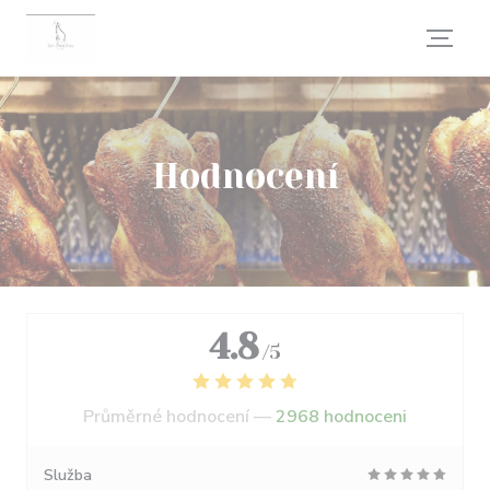
Panel pro správu cookies
Hodnocení
4.8
/5
Průměrné hodnocení —
2968 hodnoceni
Služba