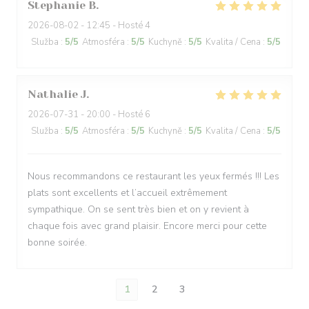
Stephanie
B
2026-08-02
- 12:45 - Hosté 4
Služba
:
5
/5
Atmosféra
:
5
/5
Kuchyně
:
5
/5
Kvalita / Cena
:
5
/5
Nathalie
J
2026-07-31
- 20:00 - Hosté 6
Služba
:
5
/5
Atmosféra
:
5
/5
Kuchyně
:
5
/5
Kvalita / Cena
:
5
/5
Nous recommandons ce restaurant les yeux fermés !!! Les
plats sont excellents et l’accueil extrêmement
sympathique. On se sent très bien et on y revient à
chaque fois avec grand plaisir. Encore merci pour cette
bonne soirée.
1
2
3