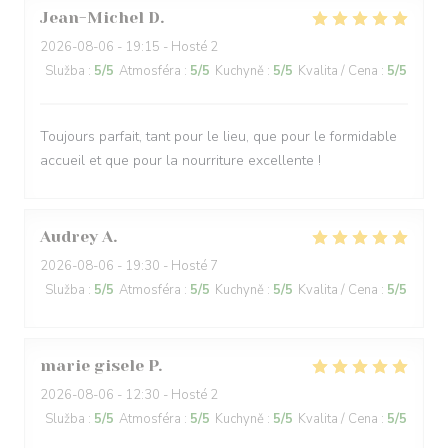
Jean-Michel
D
2026-08-06
- 19:15 - Hosté 2
Služba
:
5
/5
Atmosféra
:
5
/5
Kuchyně
:
5
/5
Kvalita / Cena
:
5
/5
Toujours parfait, tant pour le lieu, que pour le formidable
accueil et que pour la nourriture excellente !
Audrey
A
2026-08-06
- 19:30 - Hosté 7
Služba
:
5
/5
Atmosféra
:
5
/5
Kuchyně
:
5
/5
Kvalita / Cena
:
5
/5
marie gisele
P
2026-08-06
- 12:30 - Hosté 2
Služba
:
5
/5
Atmosféra
:
5
/5
Kuchyně
:
5
/5
Kvalita / Cena
:
5
/5