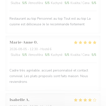
Služba
:
5
/5
Atmosféra
:
5
/5
Kuchyně
:
5
/5
Kvalita / Cena
:
5
/5
Restaurant au top Personnel au top Tout est au top La
cuisine est délicieuse Je le recommande fortement
Marie-Anne
O
2026-08-05
- 12:30 - Hosté 6
Služba
:
5
/5
Atmosféra
:
5
/5
Kuchyně
:
5
/5
Kvalita / Cena
:
5
/5
Cadre très agréable, accueil personnalisé et contact
convivial. Les plats proposés sont faits maison. Nous
reviendrons
Isabelle
A