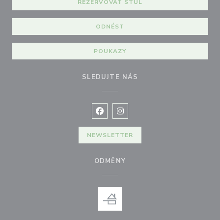
REZERVOVAT STŮL
ODNÉST
POUKAZY
SLEDUJTE NÁS
Facebook ((otevře se v novém okně
Instagram ((otevře se v nové
NEWSLETTER
ODMĚNY