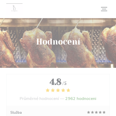
Panel pro správu cookies
Hodnocení
4.8
/5
Průměrné hodnocení —
2962 hodnoceni
Služba