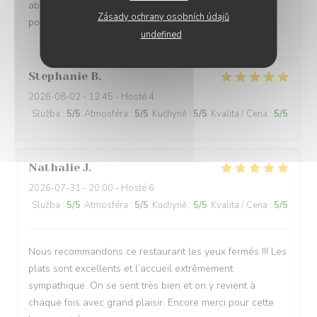
abordables...Pour des gens comme moi a budget limité
Zásady ochrany osobních údajů
pour une sortie de loin en loin ,je recommande.....
undefined
Stephanie
B
2026-08-02
- 12:45 - Hosté 4
Služba
:
5
/5
Atmosféra
:
5
/5
Kuchyně
:
5
/5
Kvalita / Cena
:
5
/5
Nathalie
J
2026-07-31
- 20:00 - Hosté 6
Služba
:
5
/5
Atmosféra
:
5
/5
Kuchyně
:
5
/5
Kvalita / Cena
:
5
/5
Nous recommandons ce restaurant les yeux fermés !!! Les
plats sont excellents et l’accueil extrêmement
sympathique. On se sent très bien et on y revient à
chaque fois avec grand plaisir. Encore merci pour cette