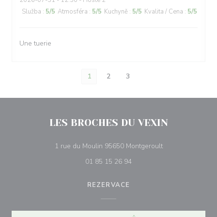
2026-07-31
- 12:30 - Hosté 2
Služba
:
5
/5
Atmosféra
:
5
/5
Kuchyně
:
5
/5
Kvalita / Cena
:
5
/5
Une tuerie
1
2
3
LES BROCHES DU VEXIN
((otevře se v nov
1 rue du Moulin 95650 Montgeroult
01 85 15 26 94
REZERVACE