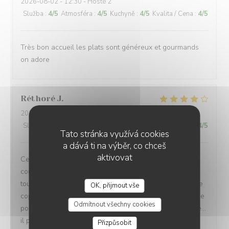
2026-08-02
- 12:30 - Hosté 2
Služba
:
4
/5
Atmosféra
:
4
/5
Kuchyně
:
4
/5
Kvalita / Cena
:
4
/5
Très bon accueil les plats sont généreux et gourmands
on adore
Réthoré
J
2026-08-01
- 20:00 - Hosté 2
Služba
:
4
/5
Atmosféra
:
4
/5
Kuchyně
:
4
/5
Kvalita / Cena
:
4
/5
Tato stránka využívá cookies
a dává ti na výběr, co chceš
aktivovat
Cela fait maintenant 4 ou 5 fois que je vais diner en
couple le samedi soir dans ce restaurant l'acceuille
toujours jovial et chaleureux,doublé d'une bonne cuisine
OK, přijmout vše
copieuse le prix est en conséquence ce qui fait que je ne
Odmítnout všechny cookies
pourrais me permettre d'en faire ma cantine quotidienne...
il parait cependant que la semaine les prix sont plus
Přizpůsobit