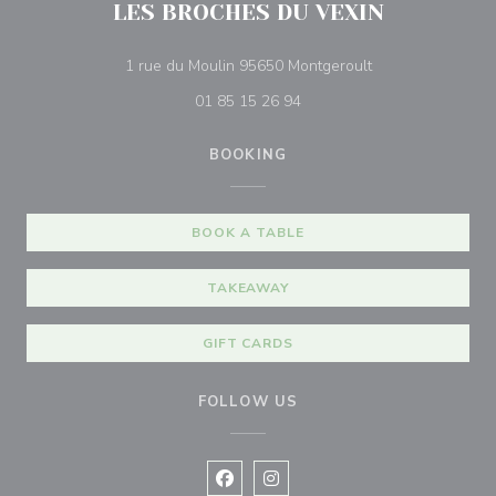
LES BROCHES DU VEXIN
((opens in a new
1 rue du Moulin 95650 Montgeroult
01 85 15 26 94
BOOKING
BOOK A TABLE
TAKEAWAY
GIFT CARDS
FOLLOW US
Facebook ((opens in a new window
Instagram ((opens in a new w