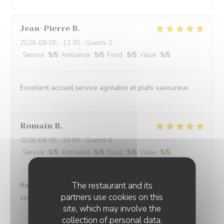
Jean-Pierre
B
2026-08-05
- 12:30 - Guests 2
Service
:
5
/5
Ambiance
:
5
/5
Food
:
5
/5
Value
:
5
/5
Excellent accueil,service agréable et plats savoureux
Romain
B
2026-08-05
- 20:00 - Guests 4
Service
:
5
/5
Ambiance
:
5
/5
Food
:
5
/5
Value
:
5
/5
The restaurant and its
Restaurant au top Personnel au top Tout est au top La
partners use cookies on this
cuisine est délicieuse Je le recommande fortement
site, which may involve the
collection of personal data.