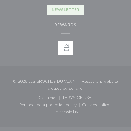
NEWSLETTER
REWARDS
© 2026 LES BROCHES DU VEXIN — Restaurant website
((opens in a new window)
created by
Zenchef
Disclaimer
TERMS OF USE
((opens in a new window))
((opens in a new window))
Personal data protection policy
Cookies policy
((opens in a new window))
((opens in a new
Accessibility
((opens in a new window))