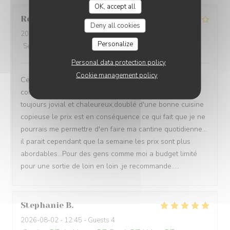
OK, accept all
Réthoré
J
Deny all cookies
2026-08-01
- 20:00 - Guests 2
Personalize
Service
:
4
/5
Ambiance
:
4
/5
Food
:
4
/5
Value
:
4
/5
Personal data protection policy
Cookie management policy
Cela fait maintenant 4 ou 5 fois que je vais diner en
couple le samedi soir dans ce restaurant l'acceuille
toujours jovial et chaleureux,doublé d'une bonne cuisine
copieuse le prix est en conséquence ce qui fait que je ne
pourrais me permettre d'en faire ma cantine quotidienne...
il parait cependant que la semaine les prix sont plus
abordables...Pour des gens comme moi a budget limité
pour une sortie de loin en loin ,je recommande.....
Stephanie
B
2026-08-02
- 12:45 - Guests 4