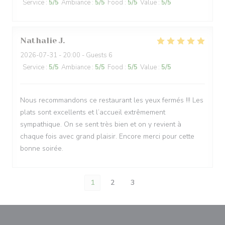
Service
:
5
/5
Ambiance
:
5
/5
Food
:
5
/5
Value
:
5
/5
Nathalie
J
2026-07-31
- 20:00 - Guests 6
Service
:
5
/5
Ambiance
:
5
/5
Food
:
5
/5
Value
:
5
/5
Nous recommandons ce restaurant les yeux fermés !!! Les
plats sont excellents et l’accueil extrêmement
sympathique. On se sent très bien et on y revient à
chaque fois avec grand plaisir. Encore merci pour cette
bonne soirée.
1
2
3