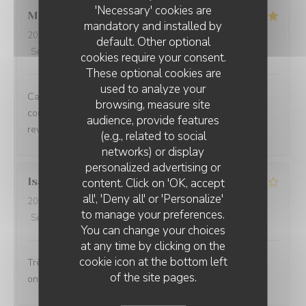
'Necessary' cookies are
Marie-Anne
O
mandatory and installed by
2026-08-05
- 12:30 - Guests 6
default. Other optional
Service
:
5
/5
Ambiance
:
5
/5
Food
:
5
/5
Value
:
5
/5
cookies require your consent.
These optional cookies are
used to analyze your
Cadre très agréable, accueil personnalisé et contact
browsing, measure site
convivial. Les plats proposés sont faits maison. Nous
audience, provide features
reviendrons
(e.g., related to social
networks) or display
personalized advertising or
Isabelle
A
content. Click on 'OK, accept
all', 'Deny all' or 'Personalize'
2026-08-02
- 12:30 - Guests 2
to manage your preferences.
Service
:
4
/5
Ambiance
:
4
/5
Food
:
4
/5
Value
:
4
/5
You can change your choices
at any time by clicking on the
cookie icon at the bottom left
Très bon accueil les plats sont généreux et gourmands
of the site pages.
on adore