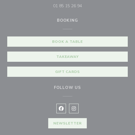
01 85 15 26 94
BOOKING
BOOK A TABLE
TAKEAWAY
GIFT CARDS
FOLLOW US
Facebook ((opens in a new window
Instagram ((opens in a new w
NEWSLETTER