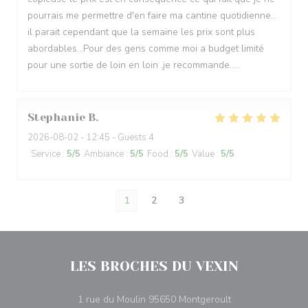
pourrais me permettre d'en faire ma cantine quotidienne...
il parait cependant que la semaine les prix sont plus
abordables...Pour des gens comme moi a budget limité
pour une sortie de loin en loin ,je recommande.....
Stephanie
B
2026-08-02
- 12:45 - Guests 4
Service
:
5
/5
Ambiance
:
5
/5
Food
:
5
/5
Value
:
5
/5
1
2
3
LES BROCHES DU VEXIN
((opens in a new
1 rue du Moulin 95650 Montgeroult