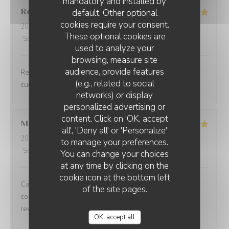
mandatory and installed by
Romain
B
default. Other optional
cookies require your consent.
2026-08-05
- 20:00 - Guests 4
These optional cookies are
Service
:
5
/5
Ambiance
:
5
/5
Food
:
5
/5
Value
:
5
/5
used to analyze your
browsing, measure site
audience, provide features
Restaurant au top Personnel au top Tout est au top La
(e.g., related to social
cuisine est délicieuse Je le recommande fortement
networks) or display
personalized advertising or
content. Click on 'OK, accept
Marie-Anne
O
all', 'Deny all' or 'Personalize'
2026-08-05
- 12:30 - Guests 6
to manage your preferences.
Service
:
5
/5
Ambiance
:
5
/5
Food
:
5
/5
Value
:
5
/5
You can change your choices
at any time by clicking on the
cookie icon at the bottom left
Cadre très agréable, accueil personnalisé et contact
of the site pages.
convivial. Les plats proposés sont faits maison. Nous
reviendrons
OK, accept all