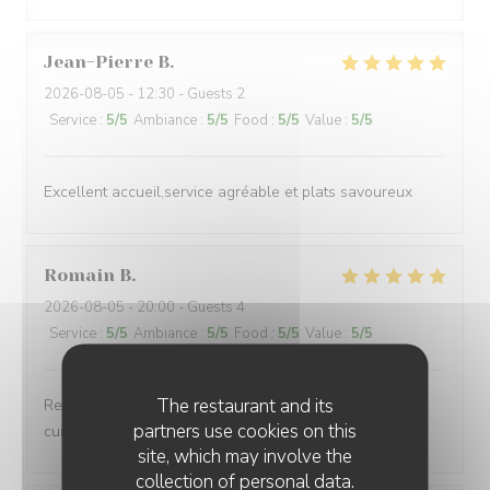
Jean-Pierre
B
2026-08-05
- 12:30 - Guests 2
Service
:
5
/5
Ambiance
:
5
/5
Food
:
5
/5
Value
:
5
/5
Excellent accueil,service agréable et plats savoureux
Romain
B
2026-08-05
- 20:00 - Guests 4
Service
:
5
/5
Ambiance
:
5
/5
Food
:
5
/5
Value
:
5
/5
The restaurant and its
Restaurant au top Personnel au top Tout est au top La
partners use cookies on this
cuisine est délicieuse Je le recommande fortement
site, which may involve the
collection of personal data.