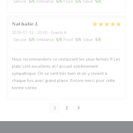
Service
:
5
/5
Ambiance
:
5
/5
Food
:
5
/5
Value
:
5
/5
Nathalie
J
2026-07-31
- 20:00 - Guests 6
Service
:
5
/5
Ambiance
:
5
/5
Food
:
5
/5
Value
:
5
/5
Nous recommandons ce restaurant les yeux fermés !!! Les
plats sont excellents et l’accueil extrêmement
sympathique. On se sent très bien et on y revient à
chaque fois avec grand plaisir. Encore merci pour cette
bonne soirée.
1
2
3