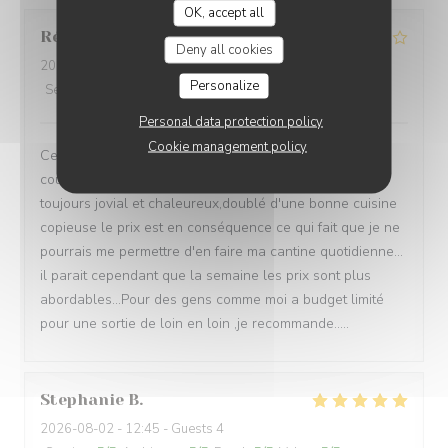
OK, accept all
Réthoré
J
Deny all cookies
2026-08-01
- 20:00 - Guests 2
Personalize
Service
:
4
/5
Ambiance
:
4
/5
Food
:
4
/5
Value
:
4
/5
Personal data protection policy
Cookie management policy
Cela fait maintenant 4 ou 5 fois que je vais diner en
couple le samedi soir dans ce restaurant l'acceuille
toujours jovial et chaleureux,doublé d'une bonne cuisine
copieuse le prix est en conséquence ce qui fait que je ne
pourrais me permettre d'en faire ma cantine quotidienne...
il parait cependant que la semaine les prix sont plus
abordables...Pour des gens comme moi a budget limité
pour une sortie de loin en loin ,je recommande.....
Stephanie
B
2026-08-02
- 12:45 - Guests 4