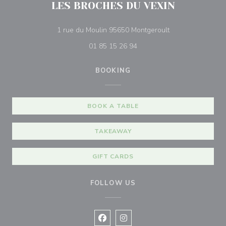
LES BROCHES DU VEXIN
((opens in a new
1 rue du Moulin 95650 Montgeroult
01 85 15 26 94
BOOKING
BOOK A TABLE
TAKEAWAY
GIFT CARDS
FOLLOW US
Facebook ((opens in a new window
Instagram ((opens in a new w