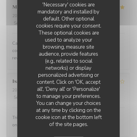
'Necessary' cookies are
Marie-Anne
O
mandatory and installed by
2026-08-05
- 12:30 - Guests 6
default. Other optional
Service
:
5
/5
Ambiance
:
5
/5
Food
:
5
/5
Value
:
5
/5
cookies require your consent.
These optional cookies are
used to analyze your
Cadre très agréable, accueil personnalisé et contact
browsing, measure site
convivial. Les plats proposés sont faits maison. Nous
audience, provide features
reviendrons
(e.g., related to social
networks) or display
personalized advertising or
Isabelle
A
content. Click on 'OK, accept
all', 'Deny all' or 'Personalize'
2026-08-02
- 12:30 - Guests 2
to manage your preferences.
Service
:
4
/5
Ambiance
:
4
/5
Food
:
4
/5
Value
:
4
/5
You can change your choices
at any time by clicking on the
cookie icon at the bottom left
Très bon accueil les plats sont généreux et gourmands
of the site pages.
on adore