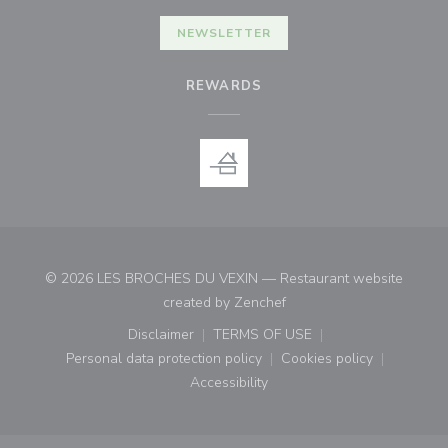
NEWSLETTER
REWARDS
© 2026 LES BROCHES DU VEXIN — Restaurant website
((opens in a new window)
created by
Zenchef
Disclaimer
TERMS OF USE
((opens in a new window))
((opens in a new window))
Personal data protection policy
Cookies policy
((opens in a new window))
((opens in a new
Accessibility
((opens in a new window))