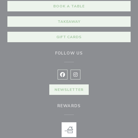
BOOK A TABLE
TAKEAWAY
GIFT CARDS
FOLLOW US
Facebook ((opens in a new window
Instagram ((opens in a new w
NEWSLETTER
REWARDS