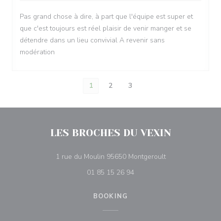
Pas grand chose à dire, à part que l'équipe est super et
que c'est toujours est réel plaisir de venir manger et se
détendre dans un lieu convivial A revenir sans
modération
1
2
3
LES BROCHES DU VEXIN
((opens in a new
1 rue du Moulin 95650 Montgeroult
01 85 15 26 94
BOOKING