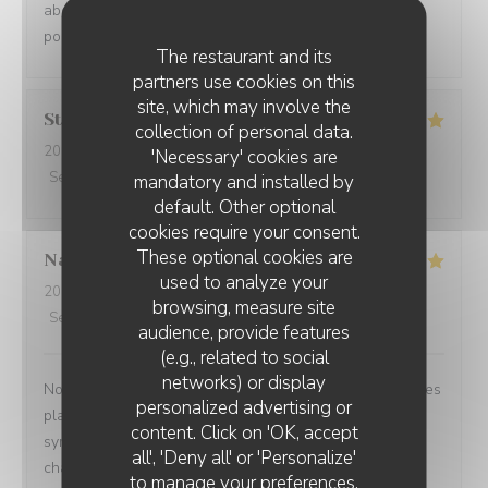
abordables...Pour des gens comme moi a budget limité
pour une sortie de loin en loin ,je recommande.....
The restaurant and its
partners use cookies on this
site, which may involve the
Stephanie
B
collection of personal data.
2026-08-02
- 12:45 - Guests 4
'Necessary' cookies are
Service
:
5
/5
Ambiance
:
5
/5
Food
:
5
/5
Value
:
5
/5
mandatory and installed by
default. Other optional
cookies require your consent.
These optional cookies are
Nathalie
J
used to analyze your
2026-07-31
- 20:00 - Guests 6
browsing, measure site
Service
:
5
/5
Ambiance
:
5
/5
Food
:
5
/5
Value
:
5
/5
audience, provide features
(e.g., related to social
networks) or display
Nous recommandons ce restaurant les yeux fermés !!! Les
personalized advertising or
plats sont excellents et l’accueil extrêmement
content. Click on 'OK, accept
sympathique. On se sent très bien et on y revient à
all', 'Deny all' or 'Personalize'
chaque fois avec grand plaisir. Encore merci pour cette
to manage your preferences.