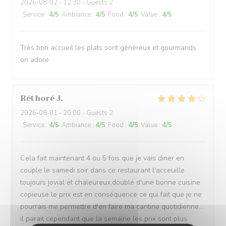
2026-08-02
- 12:30 - Guests 2
Service
:
4
/5
Ambiance
:
4
/5
Food
:
4
/5
Value
:
4
/5
Très bon accueil les plats sont généreux et gourmands
on adore
Réthoré
J
2026-08-01
- 20:00 - Guests 2
Service
:
4
/5
Ambiance
:
4
/5
Food
:
4
/5
Value
:
4
/5
Cela fait maintenant 4 ou 5 fois que je vais diner en
couple le samedi soir dans ce restaurant l'acceuille
toujours jovial et chaleureux,doublé d'une bonne cuisine
copieuse le prix est en conséquence ce qui fait que je ne
pourrais me permettre d'en faire ma cantine quotidienne...
il parait cependant que la semaine les prix sont plus