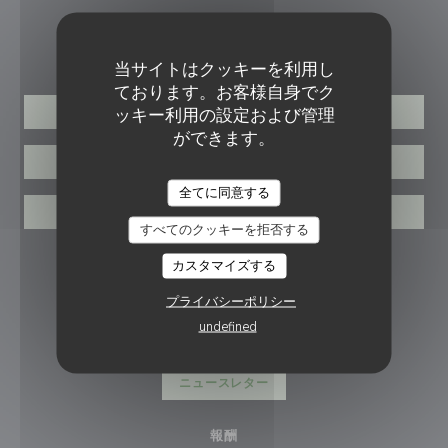
ご予約
当サイトはクッキーを利用し
ております。お客様自身でク
ッキー利用の設定および管理
予約
ができます。
取り除く
全てに同意する
バウチャー
すべてのクッキーを拒否する
フォローしてください
カスタマイズする
プライバシーポリシー
undefined
Facebook ((新しいウィンドウで開
Instagram ((新しいウィン
ニュースレター
報酬