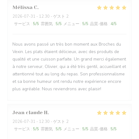
Mélissa
C
2026-07-31
- 12:30 - ゲスト 2
サービス
:
5
/5
雰囲気
:
5
/5
メニュー
:
5
/5
品質-価格
:
4
/5
Nous avons passé un très bon moment aux Broches du
Vexin. Les plats étaient délicieux, avec des produits de
qualité et une cuisson parfaite. Un grand merci également
à notre serveur, Olivier, qui a été très gentil, accueillant et
attentionné tout au long du repas. Son professionnalisme
et sa bonne humeur ont rendu notre expérience encore
plus agréable. Nous reviendrons avec plaisir!
Jean claude
H
2026-07-31
- 12:30 - ゲスト 2
サービス
:
5
/5
雰囲気
:
5
/5
メニュー
:
5
/5
品質-価格
:
5
/5