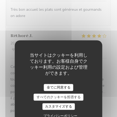
Très bon accueil les plats sont généreux et gourmands
on adore
Réthoré
J
2026-08-01
- 20:00 - ゲスト 2
サービス
:
4
/5
雰囲気
:
4
/5
メニュー
:
4
/5
品質-価格
:
4
/5
当サイトはクッキーを利用し
ております。お客様自身でク
ッキー利用の設定および管理
Cela fait maintenant 4 ou 5 fois que je vais diner en
ができます。
couple le samedi soir dans ce restaurant l'acceuille
toujours jovial et chaleureux,doublé d'une bonne cuisine
copieuse le prix est en conséquence ce qui fait que je ne
全てに同意する
pourrais me permettre d'en faire ma cantine quotidienne...
すべてのクッキーを拒否する
il parait cependant que la semaine les prix sont plus
abordables...Pour des gens comme moi a budget limité
カスタマイズする
pour une sortie de loin en loin ,je recommande.....
プライバシーポリシー