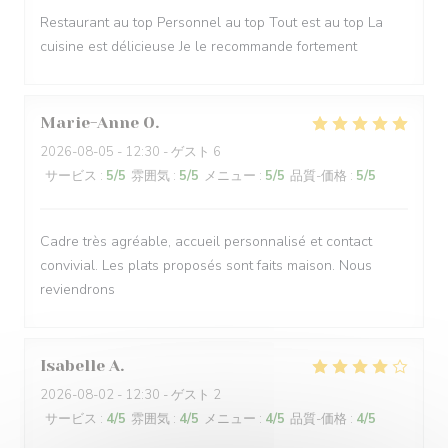
Restaurant au top Personnel au top Tout est au top La
cuisine est délicieuse Je le recommande fortement
Marie-Anne
O
2026-08-05
- 12:30 - ゲスト 6
サービス
:
5
/5
雰囲気
:
5
/5
メニュー
:
5
/5
品質-価格
:
5
/5
Cadre très agréable, accueil personnalisé et contact
convivial. Les plats proposés sont faits maison. Nous
reviendrons
Isabelle
A
2026-08-02
- 12:30 - ゲスト 2
サービス
:
4
/5
雰囲気
:
4
/5
メニュー
:
4
/5
品質-価格
:
4
/5