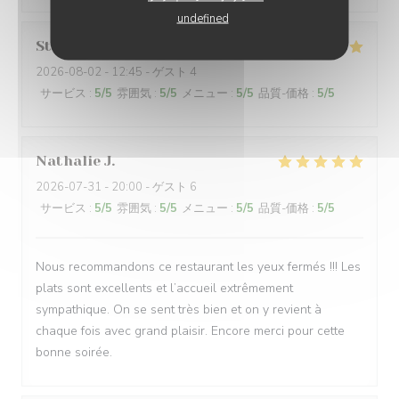
undefined
Stephanie
B
2026-08-02
- 12:45 - ゲスト 4
サービス
:
5
/5
雰囲気
:
5
/5
メニュー
:
5
/5
品質-価格
:
5
/5
Nathalie
J
2026-07-31
- 20:00 - ゲスト 6
サービス
:
5
/5
雰囲気
:
5
/5
メニュー
:
5
/5
品質-価格
:
5
/5
Nous recommandons ce restaurant les yeux fermés !!! Les
plats sont excellents et l’accueil extrêmement
sympathique. On se sent très bien et on y revient à
chaque fois avec grand plaisir. Encore merci pour cette
bonne soirée.