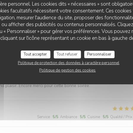
re personnel. Les cookies dits « nécessaires » sont obligatoire
kies facultatifs nécessitent votre consentement. Ces cookies 
gation, mesurer l'audience du site, proposer des fonctionnalité
 ou afficher des publicités ou contenus personnalisés. Clique
Service
:
5
/5
Ambiance
:
5
/5
Cuisine
:
5
/5
Qualité / Prix
 ou « Personnaliser » pour gérer vos préférences. Vous pouvez 
liquant sur l'icône représentant un cookie en bas à gauche d
Tout accepter
Tout refuser
Personnaliser
Service
:
5
/5
Ambiance
:
5
/5
Cuisine
:
5
/5
Qualité / Prix
Politique de protection des données à caractère personnel
Politique de gestion des cookies
! Les plats sont excellents et l’accueil extrêmement sympathique. On 
nd plaisir. Encore merci pour cette bonne soirée.
Service
:
5
/5
Ambiance
:
5
/5
Cuisine
:
5
/5
Qualité / Prix