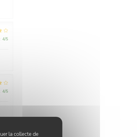
:
4
/5
:
4
/5
en
 a
quer la collecte de