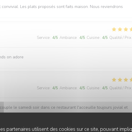
 convivial. Les plats proposés sont faits maison. Nous reviendrons
Service
:
4
/5
Ambiance
:
4
/5
Cuisine
:
4
/5
Qualité / Prix
ands on adore
Service
:
4
/5
Ambiance
:
4
/5
Cuisine
:
4
/5
Qualité / Prix
couple le samedi soir dans ce restaurant l'acceuille toujours jovial et
rix est en conséquence ce qui fait que je ne pourrais me permettre d'
que la semaine les prix sont plus abordables...Pour des gens comme moi
es partenaires utilisent des cookies sur ce site, pouvant impli
mmande.....