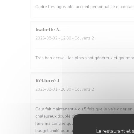
Cadre très agréable, accueil personnalisé et contact
Isabelle
A
2026-08-02
- 12:30 - Couverts 2
Très bon accueil les plats sont généreux et gourm
Réthoré
J
2026-08-01
- 20:00 - Couverts 2
Cela fait maintenant 4 ou 5 fois que je vais diner en 
chaleureux,doublé d'une bonne cuisine copieuse le p
faire ma cantine quotidienne... il parait cependant 
Le restaurant et s
budget limité pour une sortie de loin en loin ,je reco