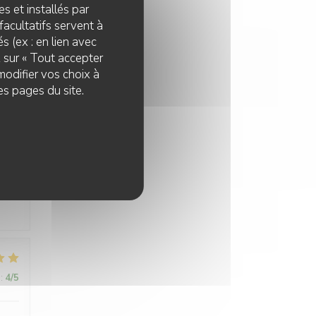
s et installés par
facultatifs servent à
s (ex : en lien avec
z sur « Tout accepter
:
5
/5
modifier vos choix à
es pages du site.
:
5
/5
se
:
4
/5