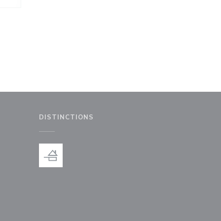
DISTINCTIONS
le fenêtre))
nouvelle fenêtre))