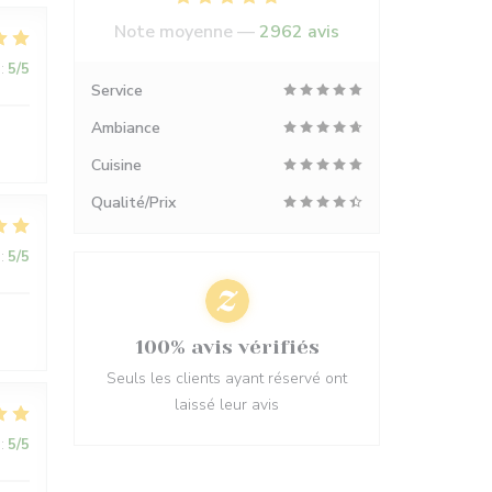
Note moyenne —
2962 avis
:
5
/5
Service
Ambiance
Cuisine
Qualité/Prix
:
5
/5
100% avis vérifiés
Seuls les clients ayant réservé ont
laissé leur avis
:
5
/5