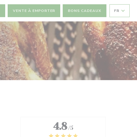
R
VENTE À EMPORTER
BONS CADEAUX
FR
4.8
/5