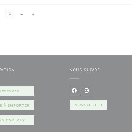
1
2
3
VATION
NOUS SUIVRE
e fenêtre))
RÉSERVER
Facebook ((ouvre une nouvel
Instagram ((ouvre une 
NEWSLETTER
E À EMPORTER
NS CADEAUX