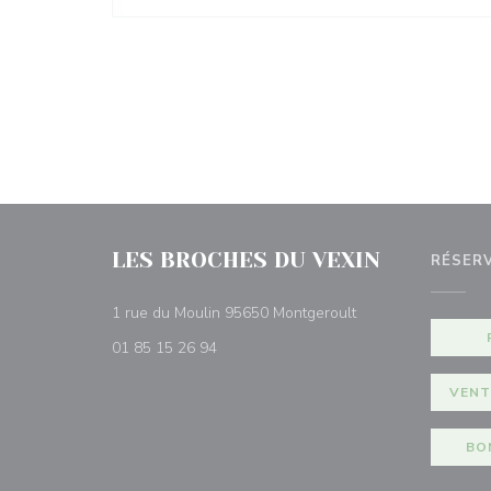
LES BROCHES DU VEXIN
RÉSER
((ouvre une nouvell
1 rue du Moulin 95650 Montgeroult
01 85 15 26 94
VENT
BO