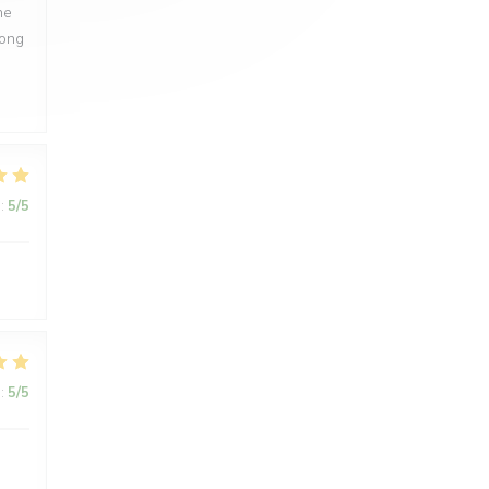
ne
long
:
5
/5
:
5
/5