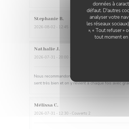
données à caractè
défaut. D'autres coo
analyser votre navi
Stephanie
B
les réseaux sociaux)
2026-08-02
- 12:45 - Couverts 4
», « Tout refuser »
tout moment en c
Nathalie
J
2026-07-31
- 20:00 - Couverts 6
Nous recommandons ce restaurant les yeux fermés !!
sent très bien et on y revient à chaque fois avec gra
Mélissa
C
2026-07-31
- 12:30 - Couverts 2