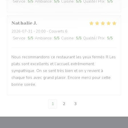
Service
:
5
/5
Ambiance
:
5
/5
Cuisine
:
5
/5
Qualité / Prix
:
5
/5
Nathalie
J
2026-07-31
- 20:00 - Couverts 6
Service
:
5
/5
Ambiance
:
5
/5
Cuisine
:
5
/5
Qualité / Prix
:
5
/5
Nous recommandons ce restaurant les yeux fermés !!! Les
plats sont excellents et l’accueil extrêmement
sympathique. On se sent très bien et on y revient à
chaque fois avec grand plaisir. Encore merci pour cette
bonne soirée.
1
2
3