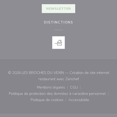
NEWSLETTER
DISTINCTIONS
© 2026 LES BROCHES DU VEXIN — Création de site internet
((ouvre une nouvelle fe
restaurant avec
Zenchef
Mentions légales
CGU
((ouvre une nouvelle fenêtre))
((ouvre une nouvelle fenê
Politique de protection des données à caractère personnel
((ouvre une nouvelle fenêtre))
Politique de cookies
Accessibilite
((ouvre une nouvelle fenêtre))
((ouvre une nouvelle fe