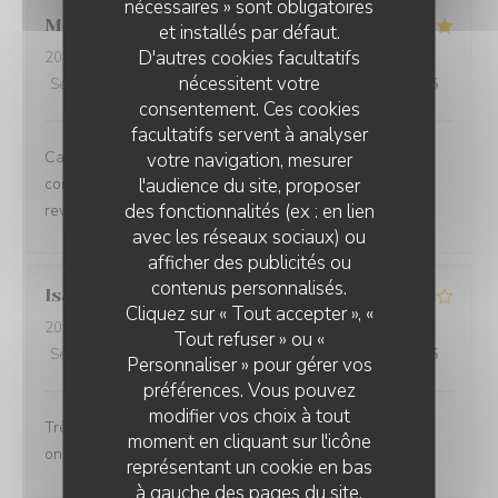
nécessaires » sont obligatoires
Marie-Anne
O
et installés par défaut.
D'autres cookies facultatifs
2026-08-05
- 12:30 - Couverts 6
nécessitent votre
Service
:
5
/5
Ambiance
:
5
/5
Cuisine
:
5
/5
Qualité / Prix
:
5
/5
consentement. Ces cookies
facultatifs servent à analyser
Cadre très agréable, accueil personnalisé et contact
votre navigation, mesurer
l'audience du site, proposer
convivial. Les plats proposés sont faits maison. Nous
des fonctionnalités (ex : en lien
reviendrons
avec les réseaux sociaux) ou
afficher des publicités ou
contenus personnalisés.
Isabelle
A
Cliquez sur « Tout accepter », «
2026-08-02
- 12:30 - Couverts 2
Tout refuser » ou «
Service
:
4
/5
Ambiance
:
4
/5
Cuisine
:
4
/5
Qualité / Prix
:
4
/5
Personnaliser » pour gérer vos
préférences. Vous pouvez
modifier vos choix à tout
Très bon accueil les plats sont généreux et gourmands
moment en cliquant sur l'icône
on adore
représentant un cookie en bas
à gauche des pages du site.