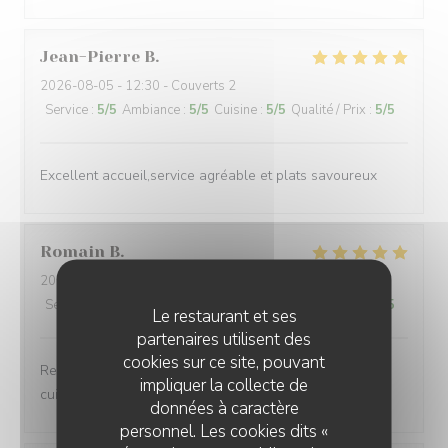
Jean-Pierre
B
2026-08-05
- 12:30 - Couverts 2
Service
:
5
/5
Ambiance
:
5
/5
Cuisine
:
5
/5
Qualité / Prix
:
5
/5
Excellent accueil,service agréable et plats savoureux
Romain
B
2026-08-05
- 20:00 - Couverts 4
Service
:
5
/5
Ambiance
:
5
/5
Cuisine
:
5
/5
Qualité / Prix
:
5
/5
Le restaurant et ses
partenaires utilisent des
cookies sur ce site, pouvant
Restaurant au top Personnel au top Tout est au top La
impliquer la collecte de
cuisine est délicieuse Je le recommande fortement
données à caractère
personnel. Les cookies dits «