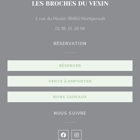
LES BROCHES DU VEXIN
((ouvre une nouvel
1 rue du Moulin 95650 Montgeroult
01 85 15 26 94
RÉSERVATION
RÉSERVER
VENTE À EMPORTER
BONS CADEAUX
NOUS SUIVRE
Facebook ((ouvre une nouvelle fenê
Instagram ((ouvre une nouvell