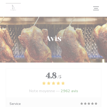
Personnalisation de vos choix en matière de cookies
Avis
4.8
/5
Note moyenne —
2962 avis
Service