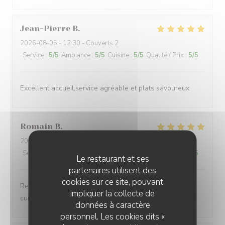
Jean-Pierre
B
2026-08-05
- 12:30 - Couverts 2
Service
:
5
/5
Ambiance
:
5
/5
Cuisine
:
5
/5
Qualité / Prix
:
5
/5
Excellent accueil,service agréable et plats savoureux
Romain
B
2026-08-05
- 20:00 - Couverts 4
Service
:
5
/5
Ambiance
:
5
/5
Cuisine
:
5
/5
Qualité / Prix
:
5
/5
Le restaurant et ses
partenaires utilisent des
cookies sur ce site, pouvant
Restaurant au top Personnel au top Tout est au top La
impliquer la collecte de
cuisine est délicieuse Je le recommande fortement
données à caractère
personnel. Les cookies dits «