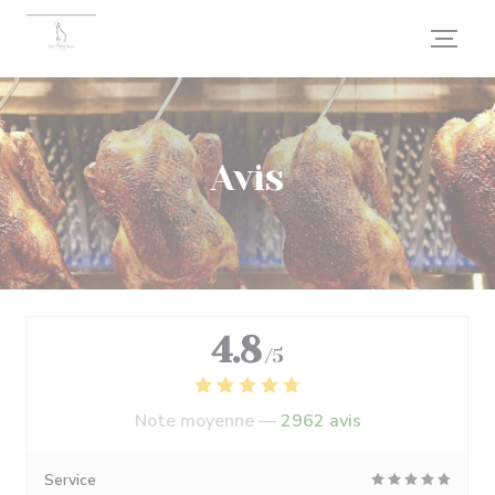
Personnalisation de vos choix en matière de cookies
Avis
4.8
/5
Note moyenne —
2962 avis
Service