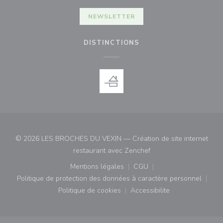
NEWSLETTER
DISTINCTIONS
© 2026 LES BROCHES DU VEXIN — Création de site internet
((ouvre une nouvelle fe
restaurant avec
Zenchef
Mentions légales
CGU
((ouvre une nouvelle fenêtre))
((ouvre une nouvelle fenê
Politique de protection des données à caractère personnel
((ouvre une nouvelle fenêtre))
Politique de cookies
Accessibilite
((ouvre une nouvelle fenêtre))
((ouvre une nouvelle fe