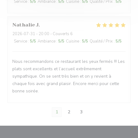
Service
:
5
/5
Ambiance
:
5
/5
Cuisine
:
5
/5
Qualité / Prix
:
5
/5
Nathalie
J
2026-07-31
- 20:00 - Couverts 6
Service
:
5
/5
Ambiance
:
5
/5
Cuisine
:
5
/5
Qualité / Prix
:
5
/5
Nous recommandons ce restaurant les yeux fermés !!! Les
plats sont excellents et l’accueil extrêmement
sympathique. On se sent très bien et on y revient à
chaque fois avec grand plaisir. Encore merci pour cette
bonne soirée.
1
2
3