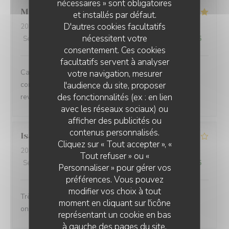
nécessaires » sont obligatoires
Marie-Anne
O
et installés par défaut.
D'autres cookies facultatifs
2026-08-05
- 12:30 - Couverts 6
nécessitent votre
Service
:
5
/5
Ambiance
:
5
/5
Cuisine
:
5
/5
Qualité / Prix
:
5
/5
consentement. Ces cookies
facultatifs servent à analyser
Cadre très agréable, accueil personnalisé et contact
votre navigation, mesurer
l'audience du site, proposer
convivial. Les plats proposés sont faits maison. Nous
des fonctionnalités (ex : en lien
reviendrons
avec les réseaux sociaux) ou
afficher des publicités ou
contenus personnalisés.
Isabelle
A
Cliquez sur « Tout accepter », «
2026-08-02
- 12:30 - Couverts 2
Tout refuser » ou «
Service
:
4
/5
Ambiance
:
4
/5
Cuisine
:
4
/5
Qualité / Prix
:
4
/5
Personnaliser » pour gérer vos
préférences. Vous pouvez
modifier vos choix à tout
Très bon accueil les plats sont généreux et gourmands
moment en cliquant sur l'icône
on adore
représentant un cookie en bas
à gauche des pages du site.