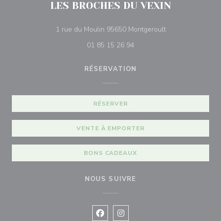
LES BROCHES DU VEXIN
((ouvre une nouvel
1 rue du Moulin 95650 Montgeroult
01 85 15 26 94
RÉSERVATION
RÉSERVER
VENTE À EMPORTER
BONS CADEAUX
NOUS SUIVRE
Facebook ((ouvre une nouvelle fenê
Instagram ((ouvre une nouvell