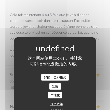
Cela fait maintenant 4 ou 5 fois que je vais diner en
couple le samedi soir dans ce restaurant l'acceuille
toujours jovial et chaleureux,doublé d'une bonne cuisine
copieuse le prix est en conséquence ce qui fait que je ne
pourrais me permettre d'en faire ma cantine quotidienne...
il parait cependant que la semaine les prix sont plus
abordables...Pour des gens comme moi a budget limité
pour une sortie de loin en loin ,je recommande.....
这个网站使用cookie， 并让您
可以控制想要激活的内容。
Stephanie
B
好的，全部接受
2026-08-02
- 12:45 - 来宾 4
禁用
服务
:
5
/5
氛围
:
5
/5
菜单
:
5
/5
质价比
:
5
/5
个性化
保密政策
Nathalie
J