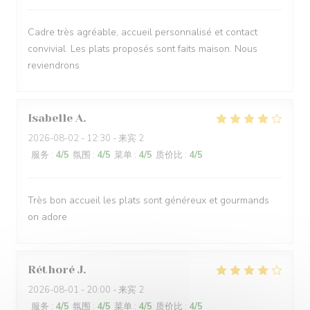
Cadre très agréable, accueil personnalisé et contact
convivial. Les plats proposés sont faits maison. Nous
reviendrons
Isabelle
A
2026-08-02
- 12:30 - 来宾 2
服务
:
4
/5
氛围
:
4
/5
菜单
:
4
/5
质价比
:
4
/5
Très bon accueil les plats sont généreux et gourmands
on adore
Réthoré
J
2026-08-01
- 20:00 - 来宾 2
服务
:
4
/5
氛围
:
4
/5
菜单
:
4
/5
质价比
:
4
/5