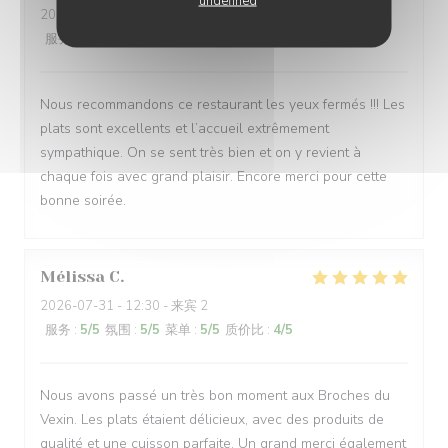
undefined
2026-07-31
- 20:00 - 来宾 6
服务
:
5
/5
氛围
:
5
/5
菜单
:
5
/5
质价比
:
5
/5
Nous recommandons ce restaurant les yeux fermés !!! Les
plats sont excellents et l’accueil extrêmement
sympathique. On se sent très bien et on y revient à
chaque fois avec grand plaisir. Encore merci pour cette
bonne soirée.
Mélissa
C
2026-07-31
- 12:30 - 来宾 2
服务
:
5
/5
氛围
:
5
/5
菜单
:
5
/5
质价比
:
4
/5
Nous avons passé un très bon moment aux Broches du
Vexin. Les plats étaient délicieux, avec des produits de
qualité et une cuisson parfaite. Un grand merci également