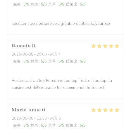
服务
:
5
/5
氛围
:
5
/5
菜单
:
5
/5
质价比
:
5
/5
Excellent accueil,service agréable et plats savoureux
Romain
B
2026-08-05
- 20:00 - 来宾 4
服务
:
5
/5
氛围
:
5
/5
菜单
:
5
/5
质价比
:
5
/5
Restaurant au top Personnel au top Tout est au top La
cuisine est délicieuse Je le recommande fortement
Marie-Anne
O
2026-08-05
- 12:30 - 来宾 6
服务
:
5
/5
氛围
:
5
/5
菜单
:
5
/5
质价比
:
5
/5