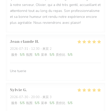
à notre serveur, Olivier, qui a été très gentil, accueillant et
attentionné tout au long du repas. Son professionnalisme
et sa bonne humeur ont rendu notre expérience encore
plus agréable. Nous reviendrons avec plaisir!
Jean claude
H
2026-07-31
- 12:30 - 来宾 2
服务
:
5
/5
氛围
:
5
/5
菜单
:
5
/5
质价比
:
5
/5
Une tuerie
Sylvie
G
2026-07-30
- 20:00 - 来宾 3
服务
:
5
/5
氛围
:
5
/5
菜单
:
5
/5
质价比
:
5
/5