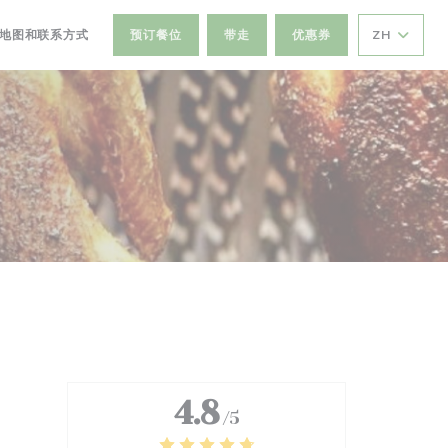
地图和联系方式
预订餐位
带走
优惠券
ZH
在新窗口中打开))
4.8
/5