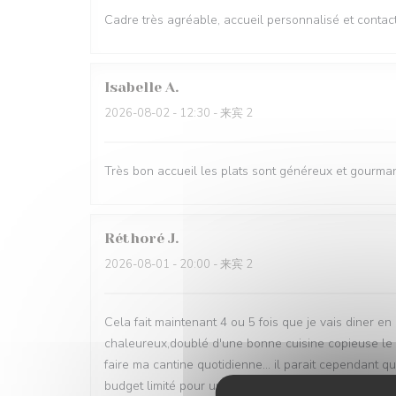
Cadre très agréable, accueil personnalisé et contact
Isabelle
A
2026-08-02
- 12:30 - 来宾 2
Très bon accueil les plats sont généreux et gourm
Réthoré
J
2026-08-01
- 20:00 - 来宾 2
Cela fait maintenant 4 ou 5 fois que je vais diner en 
chaleureux,doublé d'une bonne cuisine copieuse le p
faire ma cantine quotidienne... il parait cependant 
budget limité pour une sortie de loin en loin ,je reco