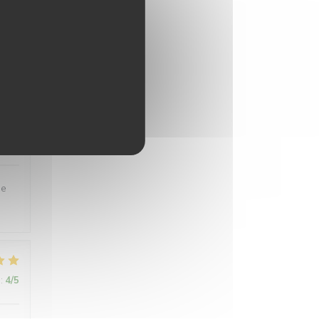
:
5
/5
:
5
/5
se
:
4
/5