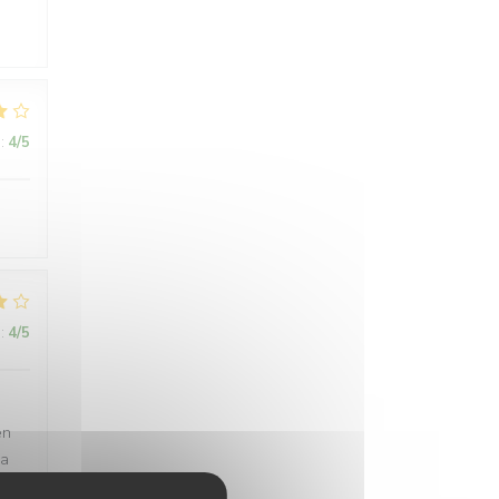
:
4
/5
:
4
/5
en
 a