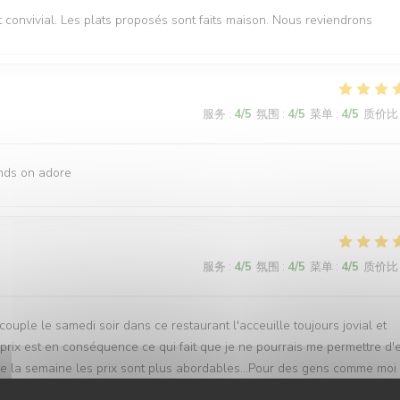
 convivial. Les plats proposés sont faits maison. Nous reviendrons
服务
:
4
/5
氛围
:
4
/5
菜单
:
4
/5
质价比
ands on adore
服务
:
4
/5
氛围
:
4
/5
菜单
:
4
/5
质价比
couple le samedi soir dans ce restaurant l'acceuille toujours jovial et
rix est en conséquence ce qui fait que je ne pourrais me permettre d'
que la semaine les prix sont plus abordables...Pour des gens comme moi
mmande.....