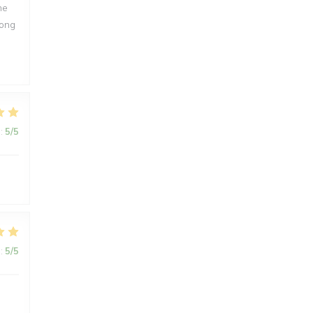
ne
long
:
5
/5
:
5
/5