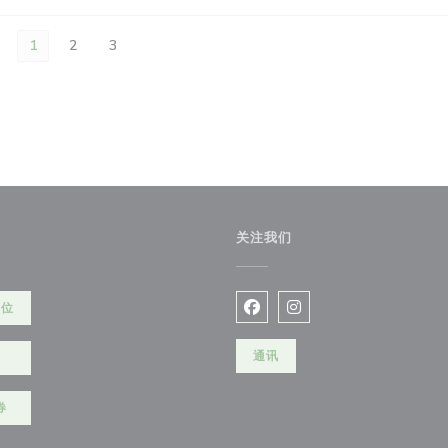
1
2
3
关注我们
餐位
Facebook ((在新窗口中打开)
Instagram ((在新窗口
通讯
走
券