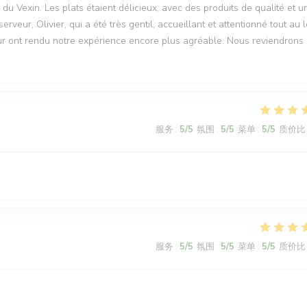
Vexin. Les plats étaient délicieux, avec des produits de qualité et u
veur, Olivier, qui a été très gentil, accueillant et attentionné tout au 
r ont rendu notre expérience encore plus agréable. Nous reviendrons
服务
:
5
/5
氛围
:
5
/5
菜单
:
5
/5
质价比
服务
:
5
/5
氛围
:
5
/5
菜单
:
5
/5
质价比