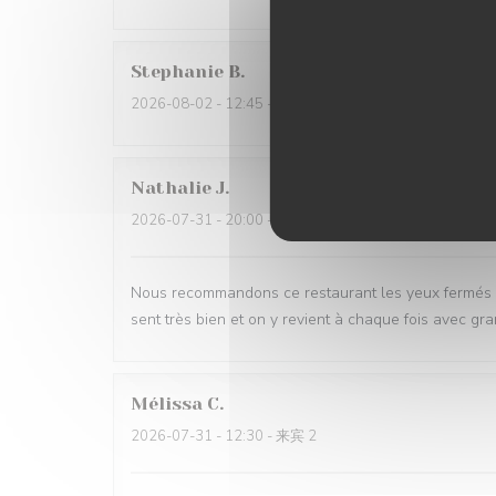
Stephanie
B
2026-08-02
- 12:45 - 来宾 4
Nathalie
J
2026-07-31
- 20:00 - 来宾 6
Nous recommandons ce restaurant les yeux fermés !!
sent très bien et on y revient à chaque fois avec gra
Mélissa
C
2026-07-31
- 12:30 - 来宾 2