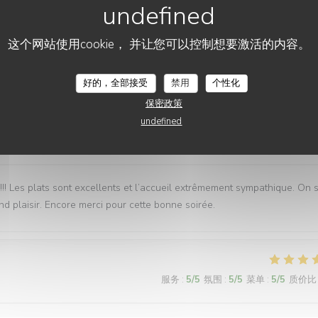
这个网站使用cookie， 并让您可以控制想要激活的内容。
服务
:
5
/5
氛围
:
5
/5
菜单
:
5
/5
质价比
好的，全部接受
禁用
个性化
保密政策
undefined
服务
:
5
/5
氛围
:
5
/5
菜单
:
5
/5
质价比
! Les plats sont excellents et l’accueil extrêmement sympathique. On 
nd plaisir. Encore merci pour cette bonne soirée.
服务
:
5
/5
氛围
:
5
/5
菜单
:
5
/5
质价比