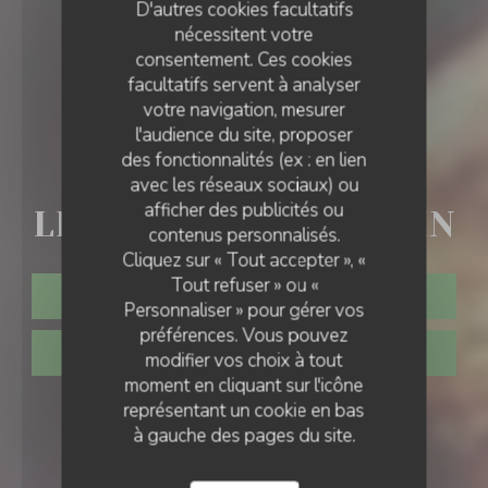
D'autres cookies facultatifs
nécessitent votre
consentement. Ces cookies
facultatifs servent à analyser
votre navigation, mesurer
l'audience du site, proposer
des fonctionnalités (ex : en lien
AUBERGE
•
MONTGEROULT
avec les réseaux sociaux) ou
afficher des publicités ou
LES BROCHES DU VEXIN
contenus personnalisés.
Cliquez sur « Tout accepter », «
Tout refuser » ou «
RÉSERVER
Personnaliser » pour gérer vos
préférences. Vous pouvez
VENTE À EMPORTER
modifier vos choix à tout
moment en cliquant sur l'icône
représentant un cookie en bas
à gauche des pages du site.