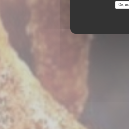
LE
Ок, в