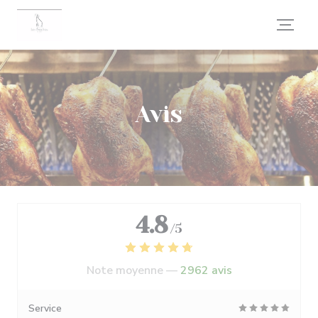
Personnalisation de vos choix en matière de cookies
Avis
4.8
/5
Note moyenne —
2962 avis
Service