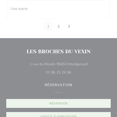
Une tuerie
1
2
3
LES BROCHES DU VEXIN
((ouvre une nouvel
1 rue du Moulin 95650 Montgeroult
01 85 15 26 94
RÉSERVATION
RÉSERVER
VENTE À EMPORTER