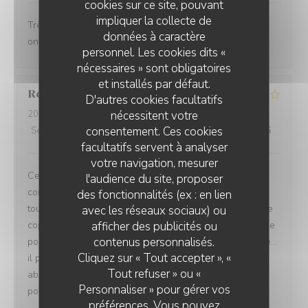
cookies sur ce site, pouvant
impliquer la collecte de
Très bon accueil les plats sont généreux et gourmands
données à caractère
on adore
personnel. Les cookies dits «
nécessaires » sont obligatoires
et installés par défaut.
Réthoré
J
D'autres cookies facultatifs
nécessitent votre
2026-08-01
- 20:00 - Couverts 2
consentement. Ces cookies
Service
:
4
/5
Ambiance
:
4
/5
Cuisine
:
4
/5
Qualité / Prix
:
4
/5
facultatifs servent à analyser
votre navigation, mesurer
Cela fait maintenant 4 ou 5 fois que je vais diner en
l'audience du site, proposer
couple le samedi soir dans ce restaurant l'acceuille
des fonctionnalités (ex : en lien
toujours jovial et chaleureux,doublé d'une bonne cuisine
avec les réseaux sociaux) ou
afficher des publicités ou
copieuse le prix est en conséquence ce qui fait que je ne
contenus personnalisés.
pourrais me permettre d'en faire ma cantine quotidienne...
Cliquez sur « Tout accepter », «
il parait cependant que la semaine les prix sont plus
Tout refuser » ou «
abordables...Pour des gens comme moi a budget limité
Personnaliser » pour gérer vos
pour une sortie de loin en loin ,je recommande.....
préférences. Vous pouvez