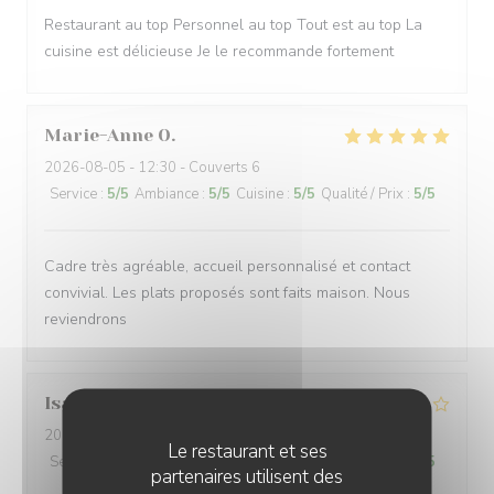
Restaurant au top Personnel au top Tout est au top La
cuisine est délicieuse Je le recommande fortement
Marie-Anne
O
2026-08-05
- 12:30 - Couverts 6
Service
:
5
/5
Ambiance
:
5
/5
Cuisine
:
5
/5
Qualité / Prix
:
5
/5
Cadre très agréable, accueil personnalisé et contact
convivial. Les plats proposés sont faits maison. Nous
reviendrons
Isabelle
A
2026-08-02
- 12:30 - Couverts 2
Le restaurant et ses
Service
:
4
/5
Ambiance
:
4
/5
Cuisine
:
4
/5
Qualité / Prix
:
4
/5
partenaires utilisent des