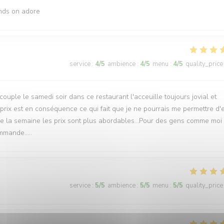
ands on adore
service
:
4
/5
ambience
:
4
/5
menu
:
4
/5
quality_price
couple le samedi soir dans ce restaurant l'acceuille toujours jovial et
rix est en conséquence ce qui fait que je ne pourrais me permettre d'
que la semaine les prix sont plus abordables...Pour des gens comme moi
mmande.....
service
:
5
/5
ambience
:
5
/5
menu
:
5
/5
quality_price