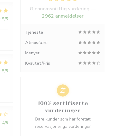
Gjennomsnittlig vurdering —
2962 anmeldelser
:
5
/5
Tjeneste
Atmosfære
Menyer
Kvalitet/Pris
:
5
/5
100% sertifiserte
vurderinger
Bare kunder som har foretatt
:
4
/5
reservasjoner ga vurderinger