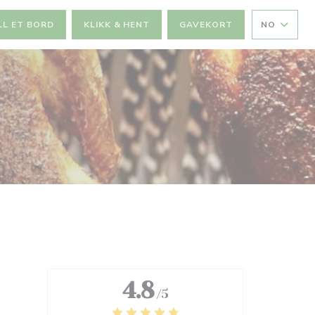
LL ET BORD
KLIKK & HENT
GAVEKORT
NO
4.8
/5