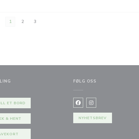
1
2
3
LING
FØLG OSS
du))
ILL ET BORD
Facebook ((åpner i et nytt vi
Instagram ((åpner i et 
NYHETSBREV
KK & HENT
AVEKORT