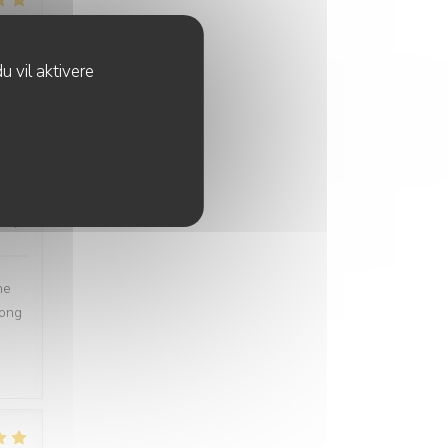
:
5
/5
u vil aktivere
se
:
4
/5
ne
long