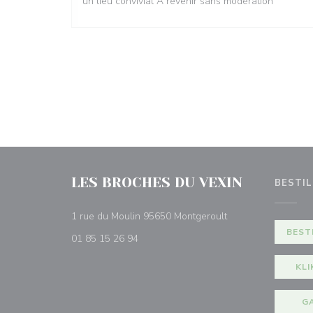
un lieu convivial A revenir sans modération
LES BROCHES DU VEXIN
BESTIL
((åpner i et nytt vin
1 rue du Moulin 95650 Montgeroult
BEST
01 85 15 26 94
KLI
G