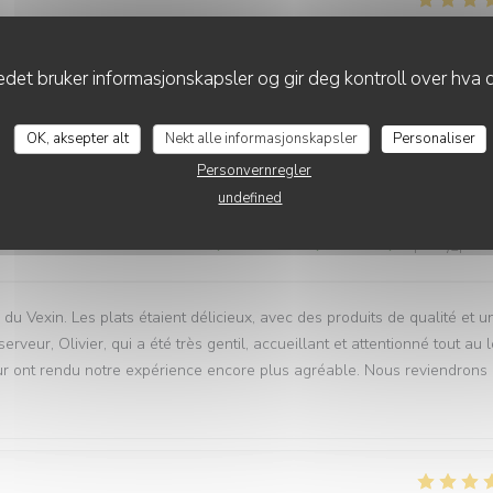
service
:
5
/5
ambience
:
5
/5
menu
:
5
/5
quality_price
det bruker informasjonskapsler og gir deg kontroll over hva d
! Les plats sont excellents et l’accueil extrêmement sympathique. On 
nd plaisir. Encore merci pour cette bonne soirée.
OK, aksepter alt
Nekt alle informasjonskapsler
Personaliser
Personvernregler
undefined
service
:
5
/5
ambience
:
5
/5
menu
:
5
/5
quality_price
Vexin. Les plats étaient délicieux, avec des produits de qualité et u
veur, Olivier, qui a été très gentil, accueillant et attentionné tout au 
r ont rendu notre expérience encore plus agréable. Nous reviendrons