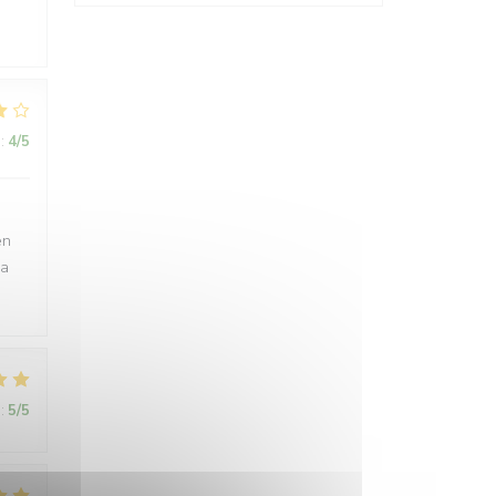
:
4
/5
en
 a
:
5
/5