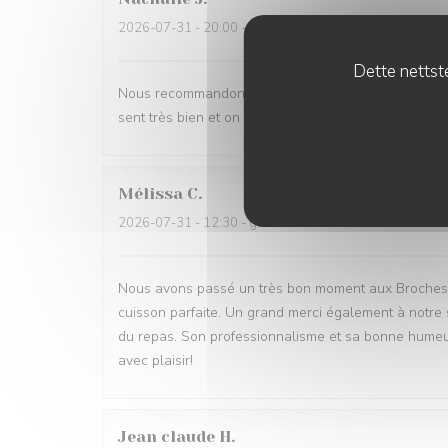
2026-07-31
- 20:00 - guests 6
Dette nettste
Nous recommandons ce restaurant les yeux fermés !!
sent très bien et on y revient à chaque fois avec gra
Mélissa
C
2026-07-31
- 12:30 - guests 2
Nous avons passé un très bon moment aux Broches du 
cuisson parfaite. Un grand merci également à notre ser
du repas. Son professionnalisme et sa bonne humeu
avec plaisir!
Jean claude
H