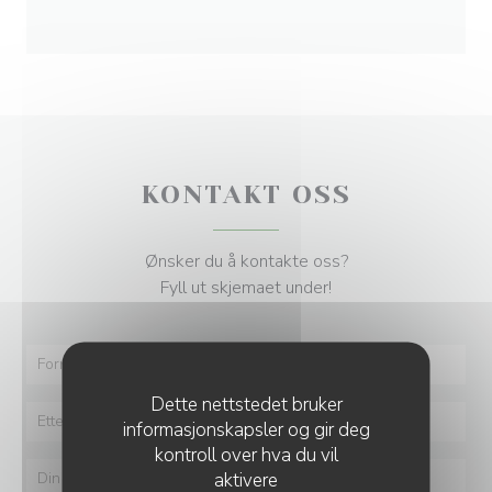
KONTAKT OSS
Ønsker du å kontakte oss?
Fyll ut skjemaet under!
Dette nettstedet bruker
informasjonskapsler og gir deg
kontroll over hva du vil
aktivere