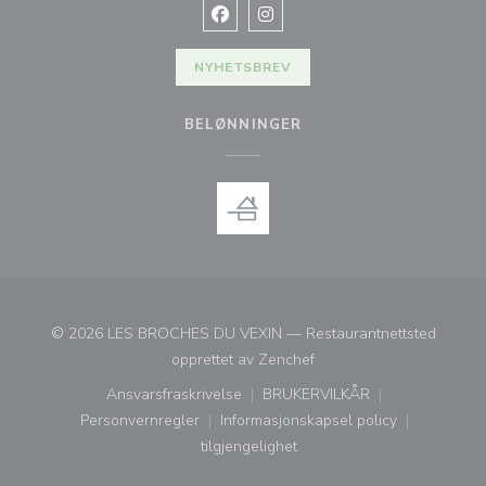
Facebook ((åpner i et nytt vindu))
Instagram ((åpner i et nytt vin
NYHETSBREV
BELØNNINGER
© 2026 LES BROCHES DU VEXIN — Restaurantnettsted
((åpner i et nytt vindu))
opprettet av
Zenchef
Ansvarsfraskrivelse
BRUKERVILKÅR
((åpner i et nytt vindu))
((åpner i et nytt vindu))
Personvernregler
Informasjonskapsel policy
((åpner i et nytt vindu))
((åpner i et nytt vindu))
tilgjengelighet
((åpner i et nytt vindu))