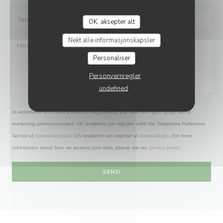
OK, aksepter alt
Nekt alle informasjonskapsler
Personaliser
Personvernregler
undefined
In accordance with data protection regulations, you have the right to opt out of
marketing communications. UK residents can register with the Telephone Preference
Service at
tpsonline.org.uk
. US residents can register at
donotcall.gov
. For more
information about how we process your data, please see our
privacy policy
.