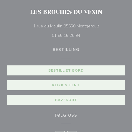
LES BROCHES DU VEXIN
((åpner i et nytt vi
1 rue du Moulin 95650 Montgeroult
01 85 15 26 94
BESTILLING
BESTILL ET BORD
KLIKK & HENT
GAVEKORT
FØLG OSS