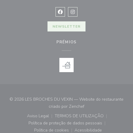
Facebook ((abre numa nova janela))
Instagram ((abre numa nova ja
NEWSLETTER
PRÉMIOS
© 2026 LES BROCHES DU VEXIN — Website do restaurante
((abre numa nova janela))
criado por
Zenchef
Aviso Legal
TERMOS DE UTILIZAÇÃO
((abre numa nova janela))
((abre numa nova janela))
Política de proteção de dados pessoais
((abre numa nova janela))
Política de cookies
Acessibilidade