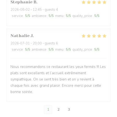
Stephanie
B
2026-08-02
- 12:45 - guests 4
service
:
5
/5
ambience
:
5
/5
menu
:
5
/5
quality_price
:
5
/5
Nathalie
J
2026-07-31
- 20:00 - guests 6
service
:
5
/5
ambience
:
5
/5
menu
:
5
/5
quality_price
:
5
/5
Nous recommandons ce restaurant les yeux fermés !!! Les
plats sont excellents et l’accueil extrêmement
sympathique. On se sent très bien et on y revient à
chaque fois avec grand plaisir. Encore merci pour cette
bonne soirée.
1
2
3