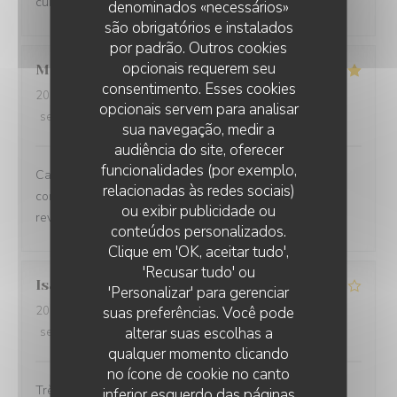
cuisine est délicieuse Je le recommande fortement
denominados «necessários»
são obrigatórios e instalados
por padrão. Outros cookies
opcionais requerem seu
Marie-Anne
O
consentimento. Esses cookies
2026-08-05
- 12:30 - guests 6
opcionais servem para analisar
service
:
5
/5
ambience
:
5
/5
menu
:
5
/5
quality_price
:
5
/5
sua navegação, medir a
audiência do site, oferecer
funcionalidades (por exemplo,
Cadre très agréable, accueil personnalisé et contact
relacionadas às redes sociais)
convivial. Les plats proposés sont faits maison. Nous
ou exibir publicidade ou
reviendrons
conteúdos personalizados.
Clique em 'OK, aceitar tudo',
'Recusar tudo' ou
Isabelle
A
'Personalizar' para gerenciar
suas preferências. Você pode
2026-08-02
- 12:30 - guests 2
alterar suas escolhas a
service
:
4
/5
ambience
:
4
/5
menu
:
4
/5
quality_price
:
4
/5
qualquer momento clicando
no ícone de cookie no canto
Très bon accueil les plats sont généreux et gourmands
inferior esquerdo das páginas