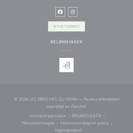
Facebook ((åpner i et nytt vindu))
Instagram ((åpner i et nytt vin
NYHETSBREV
BELØNNINGER
© 2026 LES BROCHES DU VEXIN — Restaurantnettsted
((åpner i et nytt vindu))
opprettet av
Zenchef
Ansvarsfraskrivelse
BRUKERVILKÅR
((åpner i et nytt vindu))
((åpner i et nytt vindu))
Personvernregler
Informasjonskapsel policy
((åpner i et nytt vindu))
((åpner i et nytt vindu))
tilgjengelighet