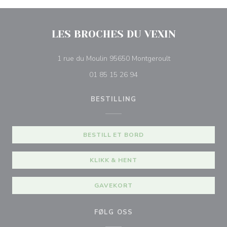
LES BROCHES DU VEXIN
((åpner i et nytt vi
1 rue du Moulin 95650 Montgeroult
01 85 15 26 94
BESTILLING
BESTILL ET BORD
KLIKK & HENT
GAVEKORT
FØLG OSS