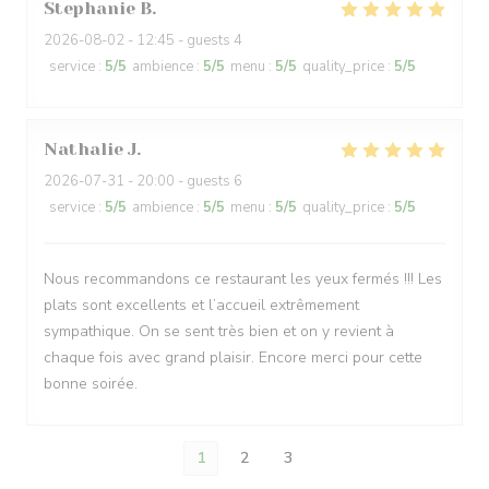
Stephanie
B
2026-08-02
- 12:45 - guests 4
service
:
5
/5
ambience
:
5
/5
menu
:
5
/5
quality_price
:
5
/5
Nathalie
J
2026-07-31
- 20:00 - guests 6
service
:
5
/5
ambience
:
5
/5
menu
:
5
/5
quality_price
:
5
/5
Nous recommandons ce restaurant les yeux fermés !!! Les
plats sont excellents et l’accueil extrêmement
sympathique. On se sent très bien et on y revient à
chaque fois avec grand plaisir. Encore merci pour cette
bonne soirée.
1
2
3