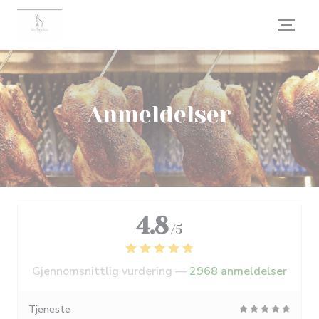
Panel for informasjonskapsler
Anmeldelser
4.8
/5
Gjennomsnittlig vurdering —
2968 anmeldelser
Tjeneste